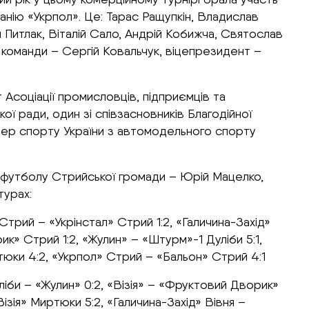
панію «Укрпол». Це: Тарас Ращупкін, Владислав
й Питлак, Віталій Сало, Андрій Кобижча, Святослав
 команди – Сергій Ковальчук, віцепрезидент –
соціації промисловців, підприємців та
 ради, один зі співзасновників Благодійної
стер спорту України з автомодельного спорту
ї футболу Стрийської громади – Юрій Мацелко,
турах:
Стрий – «Укрінстал» Стрий 1:2, «Галичина-Захід»
к» Стрий 1:2, «Жулин» – «Штурм»-1 Дуліби 5:1,
тюки 4:2, «Укрпол» Стрий – «Бальон» Стрий 4:1
іби – «Жулин» 0:2, «Візія» – «Фруктовий Дворик»
ізія» Миртюки 5:2, «Галичина-Захід» Вівня –