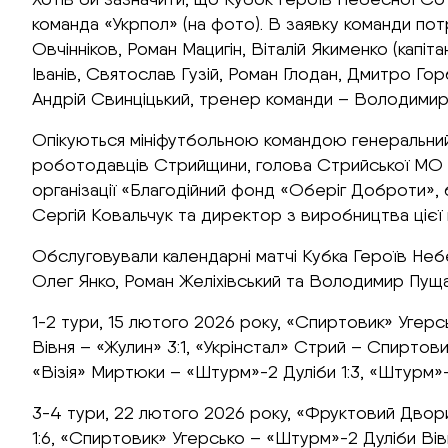
команда «Укрпол» (на фото). В заявку команди потр
Овчінніков, Роман Мацигін, Віталій Якименко (капі
Іванів, Святослав Гузій, Роман Глодан, Дмитро Г
Андрій Свинціцький, тренер команди – Володимир 
Опікуються мініфутбольною командою генеральний
роботодавців Стрийщини, голова Стрийської МО «Є
організації «Благодійний фонд «Оберіг Доброти», 
Сергій Ковальчук та директор з виробництва цієї к
Обслуговували календарні матчі Кубка Героїв Неб
Олег Янко, Роман Желіхівський та Володимир Пущак.
1-2 тури, 15 лютого 2026 року, «Спиртовик» Угерсь
Вівня – «Жулин» 3:1, «Укрінстал» Стрий – Спиртов
«Візія» Миртюки – «Штурм»-2 Дуліби 1:3, «Штурм»-
3-4 тури, 22 лютого 2026 року, «Фруктовий Двори
1:6, «Спиртовик» Угерсько – «Штурм»-2 Дуліби Вівн