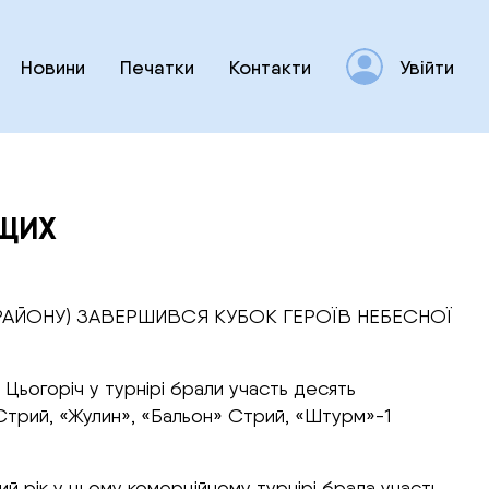
Новини
Печатки
Контакти
Увійти
АЩИХ
О РАЙОНУ) ЗАВЕРШИВСЯ КУБОК ГЕРОЇВ НЕБЕСНОЇ
Цьогоріч у турнірі брали участь десять
 Стрий, «Жулин», «Бальон» Стрий, «Штурм»-1
ий рік у цьому комерційному турнірі брала участь