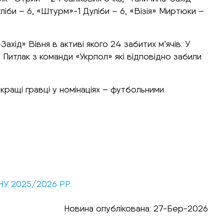
уліби – 6, «Штурм»-1 Дуліби – 6, «Візія» Миртюки –
д» Вівня в активі якого 24 забитих м’ячів. У
Питлак з команди «Укрпол» які відповідно забили
ращі гравці у номінаціях – футбольними
У 2025/2026 РР.
Новина опублікована: 27-Бер-2026