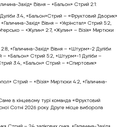
личина-Захід» Вівня – «Бальон» Стрий 2:1:
 Дуліби 3:4, «Бальон»Стрий – «Фруктовий Дворик»
«Галичина-Захід» Вівня – «Укрінстал» Стрий 5:2,
Угерсько – «Жулин» 2:7, «Жулин» – Візія» Миртюки
2:8, «Галичина-Захід» Вівня – «Штурм»-2 Дуліби
й – «Бальон» Стрий 5:2, «Штурм»-1 Дуліби –
» Стрий 3:4, «Бальон» Стрий – «Спиртовик»
рпол» Стрий – «Візія» Миртюки 4:2, «Галичина-
Саме в кінцевому турі команда «Фруктовий
сної Сотні 2026 року. Друге місце виборола
к» Стрий – 24 залікових очка, «Галичина-Захід»