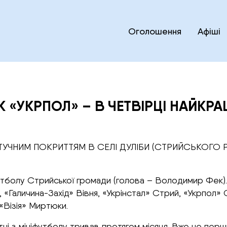
Оголошення
Афіші
 «УКРПОЛ» – В ЧЕТВІРЦІ НАЙКР
ЗІ ШТУЧНИМ ПОКРИТТЯМ В СЕЛІ ДУЛІБИ (СТРИЙСЬКОГ
утболу Стрийської громади (голова – Володимир Фек). 
«Галичина-Захід» Вівня, «Укрінстал» Стрий, «Укрпол»
«Візія» Миртюки.
ні з мініфутболу тривав протягом місяця. Вже не перш