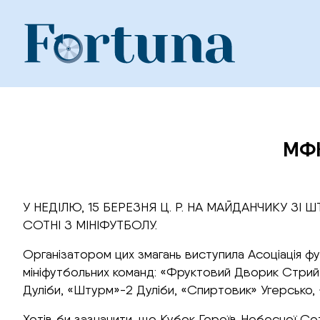
Skip
to
content
МФК
У НЕДІЛЮ, 15 БЕРЕЗНЯ Ц. Р. НА МАЙДАНЧИКУ 
СОТНІ З МІНІФУТБОЛУ.
Організатором цих змагань виступила Асоціація ф
мініфутбольних команд: «Фруктовий Дворик Стрий, 
Дуліби, «Штурм»-2 Дуліби, «Спиртовик» Угерсько, 
Хотів би зазначити, що Кубок Героїв Небесної Сот