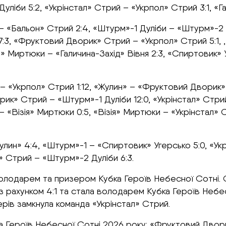
ліби 5:2, «Укрінстал» Стрий – «Укрпол» Стрий 3:1, «Га
 – «Бальон» Стрий 2:4, «Штурм»-1 Дуліби – «Штурм»-2
:3, «Фруктовий Дворик» Стрий – «Укрпол» Стрий 5:1, , 
я» Миртюки – «Галичина-Захід» Вівня 2:3, «Спиртовик» 
– «Укрпол» Стрий 1:12, «Жулин» – «Фруктовий Дворик» 
орик» Стрий – «Штурм»-1 Дуліби 12:0, «Укрінстал» Стри
 – «Візія» Миртюки 0:5, «Візія» Миртюки – «Укрінстал
улин» 4:4, «Штурм»-1 – «Спиртовик» Угерсько 5:0, «Ук
л» Стрий – «Штурм»-2 Дуліби 6:3.
володарем та призером Кубка Героїв Небесної Сотні. 
з рахунком 4:1 та стала володарем Кубка Героїв Небе
зерів замкнула команда «Укрінстал» Стрий.
а Героїв Небесної Сотні 2026 року: «Фруктовий Двори