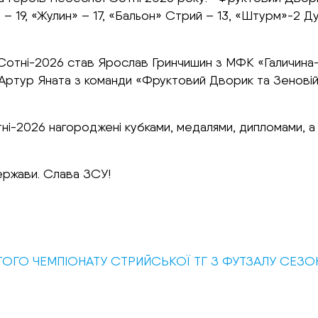
 – 19, «Жулин» – 17, «Бальон» Стрий – 13, «Штурм»-2 Д
ні-2026 став Ярослав Гринчишин з МФК «Галичина-Захі
Артур Яната з команди «Фруктовий Дворик та Зеновій 
і-2026 нагороджені кубками, медалями, дипломами, а к
ержави. Слава ЗСУ!
ТОГО ЧЕМПІОНАТУ СТРИЙСЬКОЇ ТГ З ФУТЗАЛУ СЕЗОН