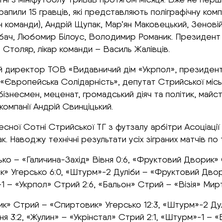
апили 15 гравців, які представляють поліграфічну ком
тан команди), Андрій Щупак, Мар’ян Маковецький, Зенові
орбач, Любомир Білоус, Володимир Романик. Президент
Столяр, лікар команди – Василь Жалівців.
 директор ТОВ «Видавничий дім «Укрпол», президент А
вропейська Солідарність», депутат Стрийської міської
бізнесмен, меценат, громадський діяч та політик, май
омпанії Андрій Свинціцький.
есної Сотні Стрийської ТГ з футзалу арбітри Асоціаці
 Наводжу технічні результати усіх зіграних матчів по 
ко – «Галичина-Захід» Вівня 0:6, «Фруктовий Дворик» 
ик» Угерсько 6:0, «Штурм»-2 Дуліби – «Фруктовий Двори
1 – «Укрпол» Стрий 2:6, «Бальон» Стрий – «Візія» Мир
к» Стрий – «Спиртовик» Угерсько 12:3, «Штурм»-2 Дул
я 3:2, «Жулин» – «Укрінстал» Стрий 2:1, «Штурм»-1 – «В