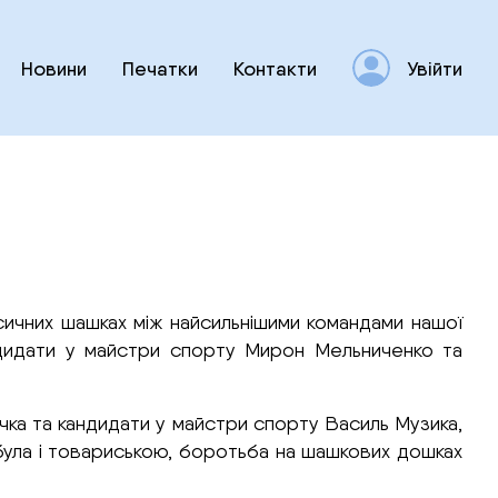
Новини
Печатки
Контакти
Увійти
асичних шашках між найсильнішими командами нашої
андидати у майстри спорту Мирон Мельниченко та
чка та кандидати у майстри спорту Василь Музика,
 була і товариською, боротьба на шашкових дошках