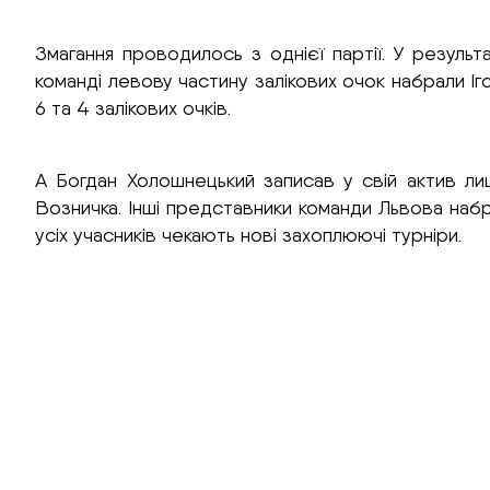
Змагання проводилось з однієї партії. У результ
команді левову частину залікових очок набрали І
6 та 4 залікових очків.
А Богдан Холошнецький записав у свій актив ли
Возничка. Інші представники команди Львова набр
усіх учасників чекають нові захоплюючі турніри.