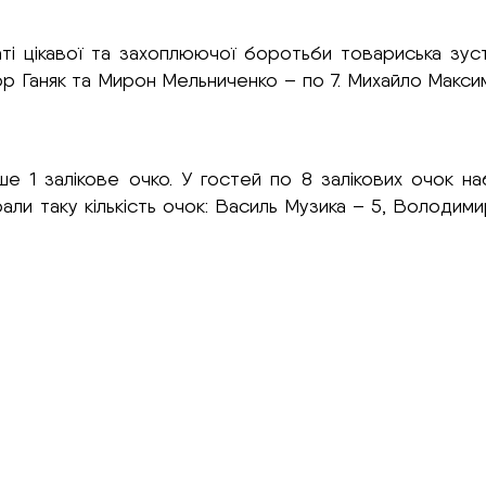
аті цікавої та захоплюючої боротьби товариська зус
гор Ганяк та Мирон Мельниченко – по 7. Михайло Мак
ше 1 залікове очко. У гостей по 8 залікових очок н
али таку кількість очок: Василь Музика – 5, Володими