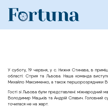
Skip
to
content
У суботу, 19 червня, у с. Нижня Стинава, в прим
області: Стрия та Львова. Наша команда виступ
Михайло Максименко, а також першорозрядники В
Гості зі Львова були представлені: міжнародний 
Володимир Мацьків та Андрій Славич. Головний су
точилася не на жарт.