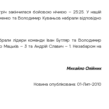
тріч закінчилася бойовою нічиєю – 25:25. У нашій
сименко та Володимир Куваньов набрали відповідно
абрали лідери команди Іван Бутляр та Володимир
р Мацьків – 3 та Андрій Славич – 1. Незабаром на
Михайло Олійник
Новина опублікована: 01-Лип-2010