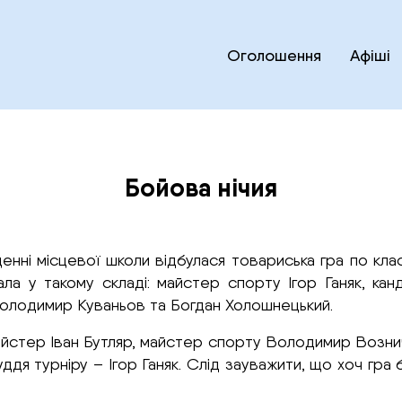
Оголошення
Афіші
Бойова нічия
іщенні місцевої школи відбулася товариська гра по кл
ала у такому складі: майстер спорту Ігор Ганяк, к
олодимир Куваньов та Богдан Холошнецький.
майстер Іван Бутляр, майстер спорту Володимир Возни
ддя турніру – Ігор Ганяк. Слід зауважити, що хоч гра