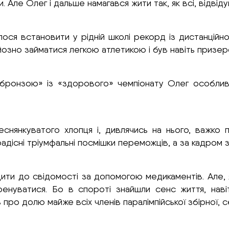
 Але Олег і дальше намагався жити так, як всі, відвіду
ся встановити у рідній школі рекорд із дистанційного
йозно займатися легкою атлетикою і був навіть призе
«бронзою» із «здорового» чемпіонату Олег особливо
еснянкуватого хлопця і, дивлячись на нього, важко п
радісні тріумфальні посмішки переможців, а за кадром 
и до свідомості за допомогою медикаментів. Але, як
нуватися. Бо в спороті знайшли сенс життя, наві
про долю майже всіх членів паралімпійської збірної, с