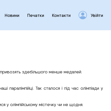
Новини
Печатки
Контакти
Увійти
ни привозять здебільшого менше медалей.
ші паралімпійці. Так сталося і під час олімпіади у
ися у олімпійському містечку чи не щодня.