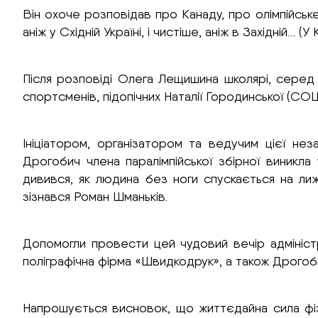
Він охоче розповідав про Канаду, про олімпійське
аніж у Східній Україні, і чистіше, аніж в Західній… 
Після розповіді Олега Лещишина школярі, серед 
спортсменів, підопічних Наталії Городинської (СОЦ
Ініціатором, організатором та ведучим цієї нез
Дрогобич члена паралімпійської збірної виникла у
дивився, як людина без ноги спускається на лиж
зізнався Роман Шманьків.
Допомогли провести цей чудовий вечір адмініст
поліграфічна фірма «Швидкодрук», а також Дрогоби
Напрошується висновок, що життєдайна сила фіз