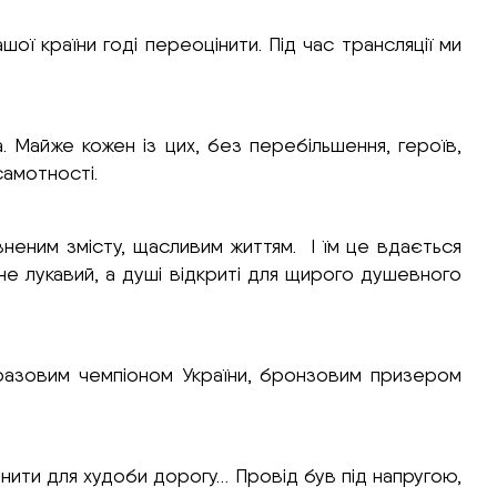
ї країни годі переоцінити. Під час трансляції ми
. Майже кожен із цих, без перебільшення, героїв,
самотності.
вненим змісту, щасливим життям. І їм це вдається
, не лукавий, а душі відкриті для щирого душевного
аторазовим чемпіоном України, бронзовим призером
ільнити для худоби дорогу… Провід був під напругою,