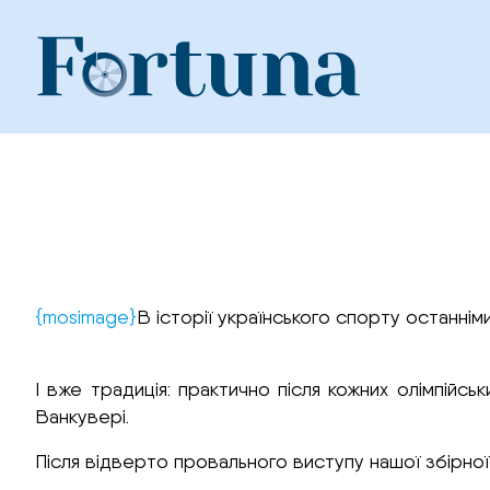
Skip
to
content
{mosimage}
В історії українського спорту останні
І вже традиція: практично після кожних олімпійськ
Ванкувері.
Після відверто провального виступу нашої збірної з