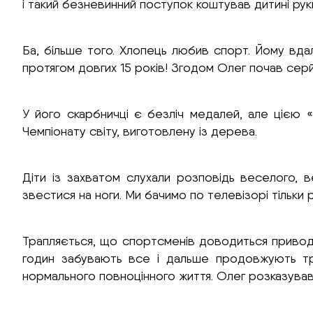
і такий безневинний поступок коштував дитині руки.
Ба, більше того. Хлопець любив спорт. Йому вдало
протягом довгих 15 років! Згодом Олег почав сер
У його скарбничці є безліч медалей, але цією 
Чемпіонату світу, виготовлену із дерева.
Діти із захватом слухали розповідь веселого, в
звестися на ноги. Ми бачимо по телевізорі тільки 
Трапляється, що спортсменів доводиться приводит
годин забувають все і дальше продовжують тре
нормального повноцінного життя. Олег розказував 