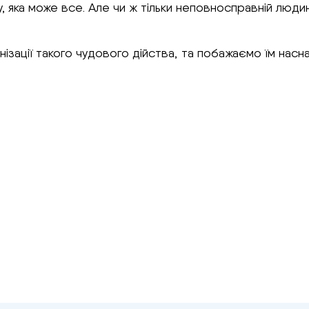
 яка може все. Але чи ж тільки неповносправній людин
нізації такого чудового дійства, та побажаємо їм нас