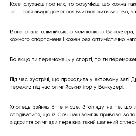
Коли слухаєш про них, то розумієш, що кожна так
ніг…. Після аварії довелося вчитися жити заново, 
Вона стала олімпійською чемпіонкою Ванкувера, 
кожного спортсмена і кожен раз оптимістично наг
Бо якщо ти переможець у спорті, то ти переможець 
Під час зустрічі, що проходила у актовому залі
пережив під час олімпійських ігор у Ванкувері.
Хлопець зайняв 6-те місце. З огляду на те, що
сподіватися, що із Сочі наш земляк привезе золот
відкриття олімпіади пережив такий шалений сплес