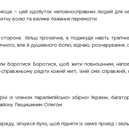
місце – цей здобуток неповносправних людей для нашо
похитну волю та велике бажання перемогти.
сторона більш прозаїчна, а подекуди навіть трагічна
ичного, але й душевного болю, відчаю, розчарування, 
или боротися. Боротися, щоб жити повноцінним, напо
-справжньому радіти кожній миті, їхній сміх справжній
ічі із членом паралімпійської збірної України, баг
 району Лещишиним Олегом.
реду, зігнувся було, щоб підняти із землі провід і зв