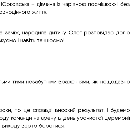
 Юрковська – дівчина із чарівною посмішкою і без
повноцінного життя.
ла заміж, народила дитину. Олег розповідає долю
жуємо і навіть танцюємо!
тьми тими незабутніми враженнями, які нещодавно
оки, то це справді високий результат, і будемо
иходу команди на арену в день урочистої церемонії
о виходу варто боротися.