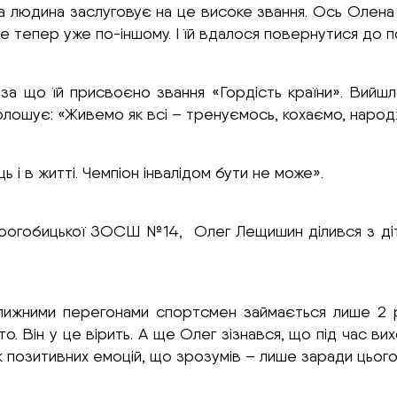
а людина заслуговує на це високе звання. Ось Олена
але тепер уже по-іншому. І їй вдалося повернутися до 
за що їй присвоєно звання «Гордість країни». Вийш
олошує: «Живемо як всі – тренуємось, кохаємо, народ
і в житті. Чемпіон інвалідом бути не може».
 Дрогобицької ЗОСШ №14, Олег Лещишин ділився з ді
 лижними перегонами спортсмен займається лише 2 р
о. Він у це вірить. А ще Олег зізнався, що під час в
к позитивних емоцій, що зрозумів – лише заради цьог