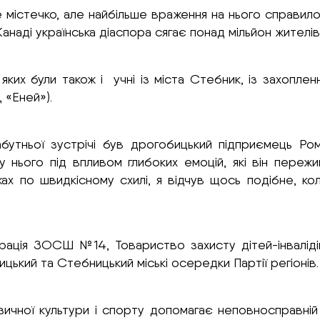
 містечко, але найбільше враження на нього справило
(У Канаді українська діаспора сягає понад мільйон жителів
яких були також і учні із міста Стебник, із захопле
 «Еней»).
абутньої зустрічі був дрогобицький підприємець Ро
 нього під впливом глибоких емоцій, які він пережив
ах по швидкісному схилі, я відчув щось подібне, ко
рація ЗОСШ №14, Товариство захисту дітей-інвалід
цький та Стебницький міські осередки Партії регіонів.
ичної культури і спорту допомагає неповносправній 