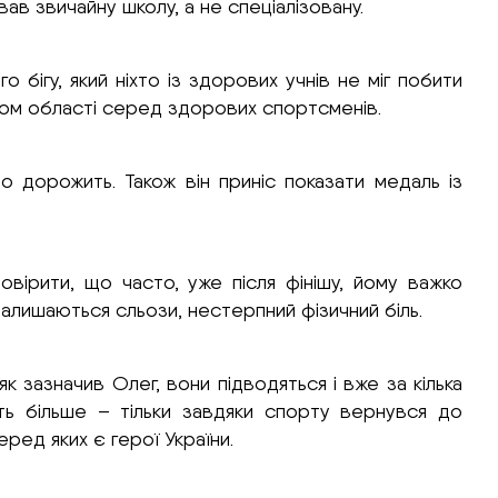
вав звичайну школу, а не спеціалізовану.
 бігу, який ніхто із здорових учнів не міг побити
ром області серед здорових спортсменів.
 дорожить. Також він приніс показати медаль із
овірити, що часто, уже після фінішу, йому важко
залишаються сльози, нестерпний фізичний біль.
 зазначив Олег, вони підводяться і вже за кілька
ть більше – тільки завдяки спорту вернувся до
еред яких є герої України.