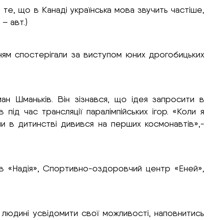
 те, що в Канаді українська мова звучить частіше,
 – авт.)
нням спостерігали за виступом юних дрогобицьких
ман Шманьків. Він зізнався, що ідея запросити в
 під час трансляції паралімпійських ігор. «Коли я
ли в дитинстві дивився на перших космонавтів»,-
ів «Надія», Спортивно-оздоровчий центр «Еней»,
людині усвідомити свої можливості, наповнитись