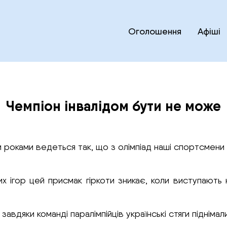
Оголошення
Афіші
Чемпіон інвалідом бути не може
ми роками ведеться так, що з олімпіад наші спортсме
их ігор цей присмак гіркоти зникає, коли виступають на
авдяки команді паралімпійців українські стяги піднімал