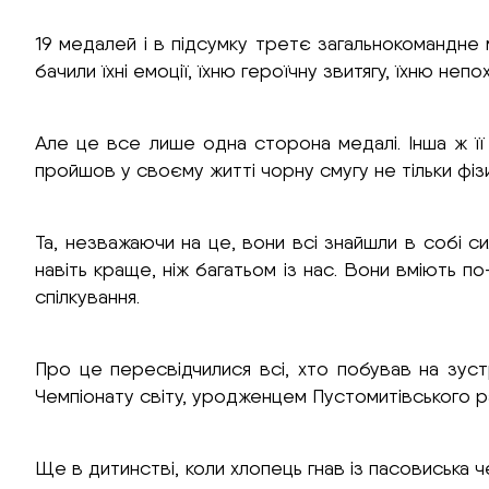
19 медалей і в підсумку третє загальнокомандне 
бачили їхні емоції, їхню героїчну звитягу, їхню не
Але це все лише одна сторона медалі. Інша ж її 
пройшов у своєму житті чорну смугу не тільки фіз
Та, незважаючи на це, вони всі знайшли в собі с
навіть краще, ніж багатьом із нас. Вони вміють по
спілкування.
Про це пересвідчилися всі, хто побував на зустр
Чемпіонату світу, уродженцем Пустомитівського
Ще в дитинстві, коли хлопець гнав із пасовиська че