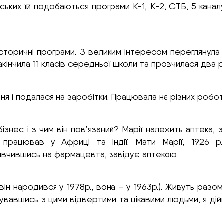
їнських їй подобаються програми К-1, К-2, СТБ, 5 кан
історичні програми. З великим інтересом переглянула 
 закінчила 11 класів середньої школи та провчилася два
ня і подалася на заробітки. Працювала на різних робот
 бізнес і з чим він пов’язаний? Марії належить аптека
рацював у Африці та Індії. Мати Марії, 1926 р.н.
вивчившись на фармацевта, завідує аптекою.
(він народився у 1978р., вона – у 1963р.). Живуть ра
кувавшись з цими відвертими та цікавими людьми, я ді