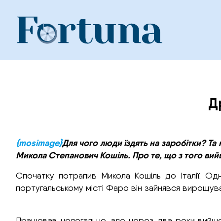
Skip
to
content
Д
{mosimage}
Для чого люди їздять на заробітки? Та
Микола Степанович Кошіль. Про те, що з того вий
Спочатку потрапив Микола Кошіль до Італії. Од
португальському місті Фаро він зайнявся вирощув
Працював нелегально, але через два роки вийшов 