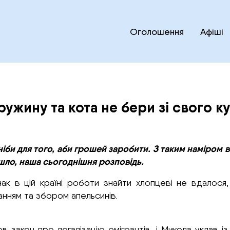
Оголошення
Афіші
ружину та кота не бери зі свого ку
 ніби для того, аби грошей заробити. З таким наміром
шло, наша сьогоднішня розповідь.
нак в цій країні роботи знайти хлопцеві не вдалося
анням та збором апельсинів.
закон про легалізацію емігрантів, і Микола уклав і