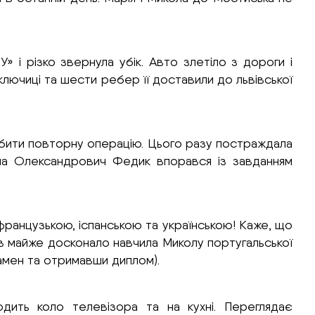
і різко звернула убік. Авто злетіло з дороги і
ключиці та шести ребер її доставили до львівської
обити повторну операцію. Цього разу постраждала
кола Олександрович Федик впорався із завданням
 французькою, іспанською та українською! Каже, що
ів майже досконало навчила Миколу португальської
замен та отримавши диплом).
дить коло телевізора та на кухні. Переглядає