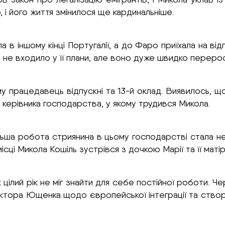
і його життя змінилося ще кардинальніше.
в іншому кінці Португалії, а до Фаро приїхала на ві
не входило у її плани, але воно дуже швидко перерос
у працедавець відпускні та 13-й оклад. Виявилось, що н
о керівника господарства, у якому трудився Микола.
ьша робота стриянина в цьому господарстві стала не
сці Микола Кошіль зустрівся з дочкою Марії та її матір’
цілий рік не міг знайти для себе постійної роботи. Че
Віктора Ющенка щодо європейської інтеграції та створ