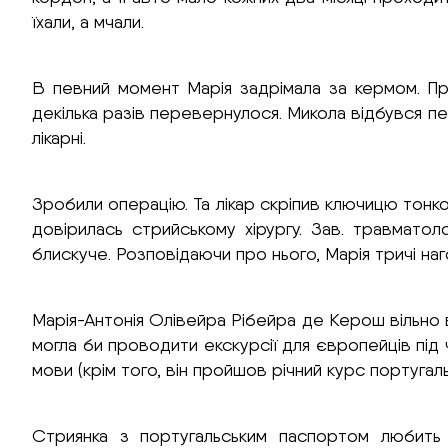
їхали, а мчали.
В певний момент Марія задрімала за кермом. Пр
декілька разів перевернулося. Микола відбувся пе
лікарні.
Зробили операцію. Та лікар скріпив ключицю тон
довірилась стрийському хірургу. Зав. травмато
блискуче. Розповідаючи про нього, Марія тричі на
Марія-Антонія Олівейра Рібейра де Керош вільно в
могла би проводити екскурсії для європейців під
мови (крім того, він пройшов річний курс португа
Стриянка з португальським паспортом любить 