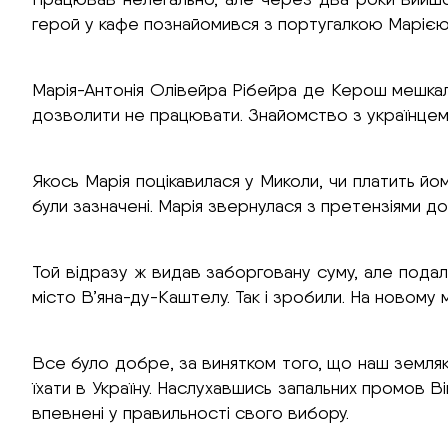
герой у кафе познайомився з португалкою Марією, 
Марія-Антонія Олівейра Рібейра де Керош мешкала 
дозволити не працювати. Знайомство з українцем 
Якось Марія поцікавилася у Миколи, чи платить йом
були зазначені. Марія звернулася з претензіями д
Той відразу ж видав заборговану суму, але подал
місто В’яна-ду-Каштелу. Так і зробили. На новому мі
Все було добре, за винятком того, що наш земляк 
їхати в Україну. Наслухавшись запальних промов 
впевнені у правильності свого вибору.