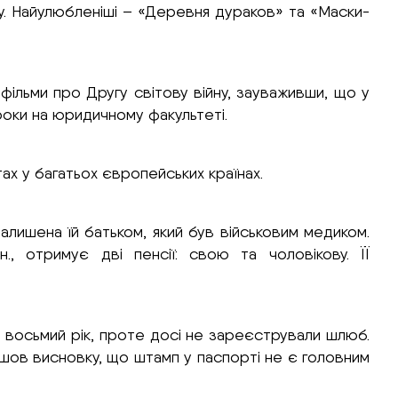
алу. Найулюбленіші – «Деревня дураков» та «Маски-
фільми про Другу світову війну, зауваживши, що у
 роки на юридичному факультеті.
ах у багатьох європейських країнах.
, залишена їй батьком, який був військовим медиком.
, отримує дві пенсії: свою та чоловікову. ЇЇ
зом восьмий рік, проте досі не зареєстрували шлюб.
йшов висновку, що штамп у паспорті не є головним