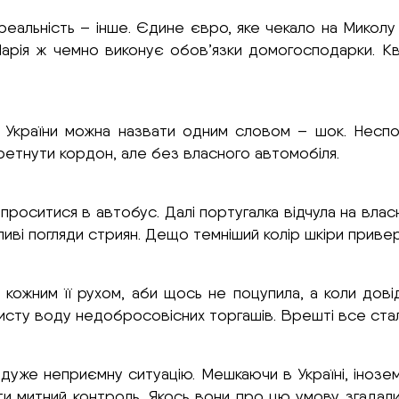
 реальність – інше. Єдине євро, яке чекало на Мико
Марія ж чемно виконує обов’язки домогосподарки. Кв
д України можна назвати одним словом – шок. Неспо
еретнути кордон, але без власного автомобіля.
оситися в автобус. Далі португалка відчула на власн
рливі погляди стриян. Дещо темніший колір шкіри приве
 кожним її рухом, аби щось не поцупила, а коли дові
чисту воду недобросовісних торгашів. Врешті все стал
дуже неприємну ситуацію. Мешкаючи в Україні, інозем
ити митний контроль. Якось вони про цю умову згадали