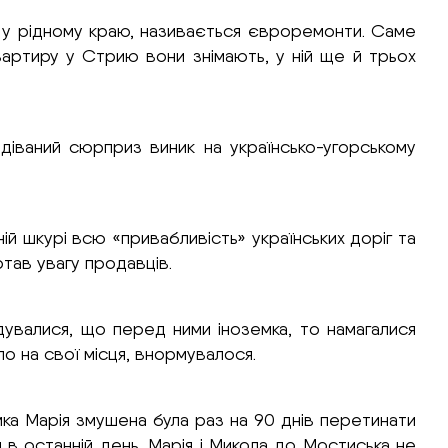
лу у рідному краю, називається євроремонти. Саме
артиру у Стрию вони знімають, у ній ще й трьох
діваний сюрприз виник на українсько-угорському
ій шкурі всю «привабливість» українських доріг та
ртав увагу продавців.
дувалися, що перед ними іноземка, то намагалися
о на свої місця, внормувалося.
ка Марія змушена була раз на 90 днів перетинати
 в останній день. Марія і Микола до Мостиська не