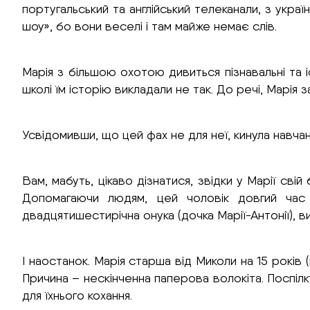
португальський та англійський телеканали, з укра
шоу», бо вони веселі і там майже немає слів.
Марія з більшою охотою дивиться пізнавальні та 
школі їм історію викладали не так. До речі, Марія
Усвідомивши, що цей фах не для неї, кинула навчан
Вам, мабуть, цікаво дізнатися, звідки у Марії свій
Допомагаючи людям, цей чоловік довгий час п
двадцятишестирічна онука (дочка Марії-Антонії), 
І наостанок. Марія старша від Миколи на 15 років 
Причина – нескінченна паперова волокіта. Поспіл
для їхнього кохання.