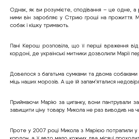
Однак, як ви розумієте, сподівання – це одне, а
ними він заробляє у Стрию гроші на прожиття. 
собак і кішку тримають.
Пані Керош розповіла, що її перші враження ві
кордоні, де українські митники дозволили Марії п
Довелося з багатьма сумками та двома собаками пр
міць наших морозів. А ще їй запам’яталися недові
Приймаючи Марію за циганку, вони пантрували за
завищити ціну товару. Микола не раз виводив на 
Проте у 2007 році Микола з Марією потрапили у 
кордон, а її авто мало кожних два місяці проход