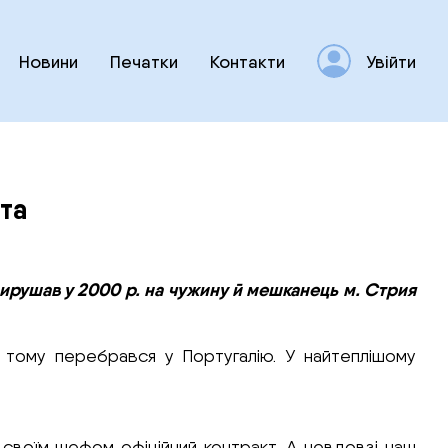
Новини
Печатки
Контакти
Увійти
та
 вирушав у 2000 р. на чужину й мешканець м. Стрия
, тому перебрався у Португалію. У найтеплішому
з своїм шефом офіційний контракт. А невдовзі наш