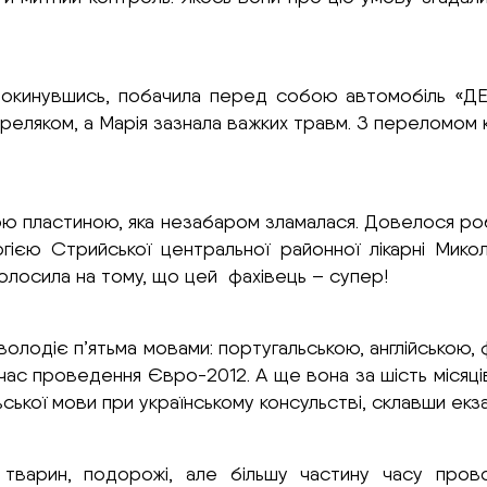
окинувшись, побачила перед собою автомобіль «ДЕУ» 
реляком, а Марія зазнала важких травм. З переломом 
кою пластиною, яка незабаром зламалася. Довелося р
логією Стрийської центральної районної лікарні Ми
голосила на тому, що цей фахівець – супер!
олодіє п’ятьма мовами: португальською, англійською,
 час проведення Євро-2012. А ще вона за шість місяц
льської мови при українському консульстві, склавши ек
тварин, подорожі, але більшу частину часу прово