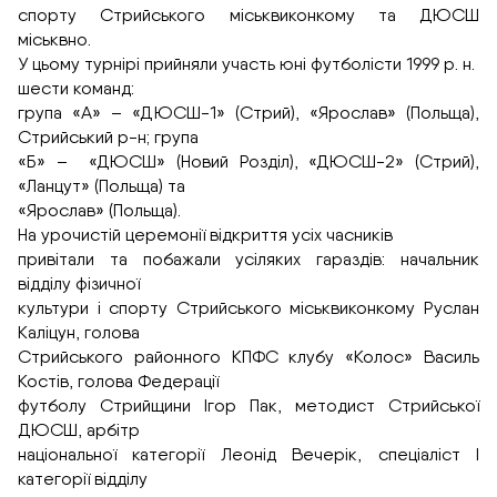
спорту Стрийського міськвиконкому та ДЮСШ
міськвно.
У цьому турнірі прийняли участь юні футболісти 1999 р. н.
шести команд:
група «А» – «ДЮСШ-1» (Стрий), «Ярослав» (Польща),
Стрийський р-н; група
«Б» – «ДЮСШ» (Новий Розділ), «ДЮСШ-2» (Стрий),
«Ланцут» (Польща) та
«Ярослав» (Польща).
На урочистій церемонії відкриття усіх часників
привітали та побажали усіляких гараздів: начальник
відділу фізичної
культури і спорту Стрийського міськвиконкому Руслан
Каліцун, голова
Стрийського районного КПФС клубу «Колос» Василь
Костів, голова Федерації
футболу Стрийщини Ігор Пак, методист Стрийської
ДЮСШ, арбітр
національної категорії Леонід Вечерік, спеціаліст I
категорії відділу