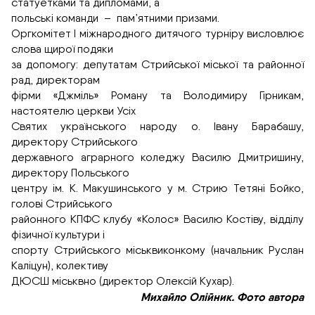
статуетками та дипломами, а
польські команди – пам’ятними призами.
Оргкомітет I міжнародного дитячого турніру висловлює
слова щирої подяки
за допомогу: депутатам Стрийської міської та районної
рад, директорам
фірми «Джміль» Роману та Володимиру Гірникам,
настоятелю церкви Усіх
Святих українського народу о. Івану Барабашу,
директору Стрийського
державного аграрного коледжу Василю Дмитришину,
директору Польського
центру ім. К. Макушинського у м. Стрию Тетяні Бойко,
голові Стрийського
районного КПФС клубу «Колос» Василю Костіву, відділу
фізичної культури і
спорту Стрийського міськвиконкому (начальник Руслан
Каліцун), колективу
ДЮСШ міськвно (директор Олексій Кухар).
Михайло Олійник. Фото автора