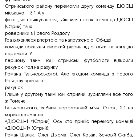
Стрийського району перемогли другу команду ДЮСШ
міськвно – 3:1. А у
фіналі, як і очікувалося, зійшлися перша команда ДЮСШ
(Стрий) та їх
ровесники з Нового Роздолу.
Гра виявилася впертою та напруженою. Обидві
команди показали високий рівень підготовки та жагу до
перемоги. У
першому таймі юні стрийські футболісти відкрили
рахунок (гол на рахунку
Романа Гульчевського). Але згодом команда з Нового
Роздолу зрівняла
рахунок.
І лише у другому таймі юні стрияни, зусиллями все того
ж Романа
Гульчевського, забили переможний м’яч. Отож, 2:1 на
користь команди
«ДЮСШ-1 «(Стрий). Ось хто приніс перемогу команді
«ДЮСШ-1» (Стрий):
Роман Шалак, Олег Дзюма, Олег Козак, Зеновій Скиба,