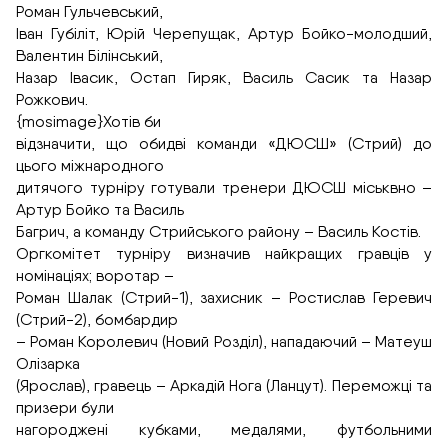
Роман Гульчевський,
Іван Губіліт, Юрій Черепущак, Артур Бойко-молодший,
Валентин Білінський,
Назар Івасик, Остап Гиряк, Василь Сасик та Назар
Рожкович.
{mosimage}Хотів би
відзначити, що обидві команди «ДЮСШ» (Стрий) до
цього міжнародного
дитячого турніру готували тренери ДЮСШ міськвно –
Артур Бойко та Василь
Багрич, а команду Стрийського району – Василь Костів.
Оргкомітет турніру визначив найкращих гравців у
номінаціях; воротар –
Роман Шалак (Стрий-1), захисник – Ростислав Геревич
(Стрий-2), бомбардир
– Роман Королевич (Новий Розділ), нападаючий – Матеуш
Олізарка
(Ярослав), гравець – Аркадій Нога (Ланцут). Переможці та
призери були
нагороджені кубками, медалями, футбольними