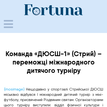
Skip
to
content
Команда «ДЮСШ-1» (Стрий) –
переможці міжнародного
дитячого турніру
{mosimage}
Нещодавно у спортзалі Стрийської ДЮСШ
міськвно відбувся I міжнародний дитячий турнір з міні-
футболу, присвячений Різдвяним святам. Організаторами
цього турніру виступили: відділ фізичної культури і