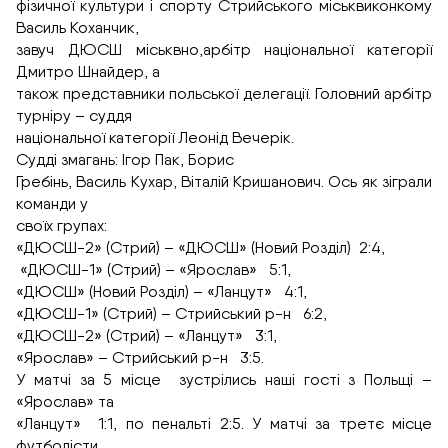
фізичної культури і спорту Стрийського міськвиконкому
Василь Коханчик,
завуч ДЮСШ міськвно,арбітр національної категорії
Дмитро Шнайдер, а
також представники польської делегації. Головний арбітр
турніру – суддя
національної категорії Леонід Вечерік.
Судді змагань: Ігор Пак, Борис
Гребінь, Василь Кухар, Віталій Кришанович. Ось як зіграли
команди у
своїх групах:
«ДЮСШ-2» (Стрий) – «ДЮСШ» (Новий Розділ) 2:4,
«ДЮСШ-1» (Стрий) – «Ярослав» 5:1,
«ДЮСШ» (Новий Розділ) – «Ланцут» 4:1,
«ДЮСШ-1» (Стрий) – Стрийський р-н 6:2,
«ДЮСШ-2» (Стрий) – «Ланцут» 3:1,
«Ярослав» – Стрийський р-н 3:5.
У матчі за 5 місце зустрілись наші гості з Польщі –
«Ярослав» та
«Ланцут» 1:1, по пенальті 2:5. У матчі за третє місце
футболісти