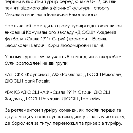
перший відкритий турнір серед юнаків U-12, світлій
пам’яті відомого діяча фізичної культури і спорту
Миколаївщини Івана Івановича Наконечного.
Честь нашої громади на цьому турнірі відстоювали юні
вихованці Комунального закладу «ДЮСШ» Академія
футболу «Скала 1911» Стрий (тренери – Василь
Васильович Багрич, Юрій Любомирович Галій).
У цьому турнірі взяли участь 8 команд, які за жеребом
були розподілені на дві групи:
«А»: СКК «Крупсько», АФ «Розділля», ДЮСШ Миколаїв,
ДЮСШ Новий Розділ;
«Б»: КЗ «ДЮСШ «АФ «Скала 1911» Стрий, ДЮСШ
Жидачів, ДЮСШ Розвадів, ДЮСШ Дрогобич.
За регламентом турніру команди, які посіли перше та
друге місця у своїх групах виходили у фінальну четвірку,
де боролися за титул переможця та призерів турніру.