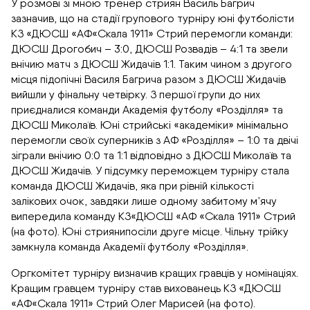
У розмові зі мною тренер стриян Василь Багрич
зазначив, що на стадії групового турніру юні футболісти
КЗ «ДЮСШ «АФ«Скала 1911» Стрий перемогли команди:
ДЮСШ Дрогобич – 3:0, ДЮСШ Розвадів – 4:1 та звели
внічию матч з ДЮСШ Жидачів 1:1. Таким чином з другого
місця підопічні Василя Багрича разом з ДЮСШ Жидачів
вийшли у фінальну четвірку. З першої групи до них
приєдналися команди Академія футболу «Розділля» та
ДЮСШ Миколаїв. Юні стрийські «академіки» мінімально
перемогли своїх суперників з АФ «Розділля» – 1:0 та двічі
зіграли внічию 0:0 та 1:1 відповідно з ДЮСШ Миколаїв та
ДЮСШ Жидачів. У підсумку переможцем турніру стала
команда ДЮСШ Жидачів, яка при рівній кількості
залікових очок, завдяки лише одному забитому м’ячу
випередила команду КЗ«ДЮСШ «АФ «Скала 1911» Стрий
(на фото). Юні стриянипосіли друге місце. Чільну трійку
замкнула команда Академії футболу «Розділля».
Оргкомітет турніру визначив кращих гравців у номінаціях.
Кращим гравцем турніру став вихованець КЗ «ДЮСШ
«АФ«Скала 1911» Стрий Олег Марисей (на фото).