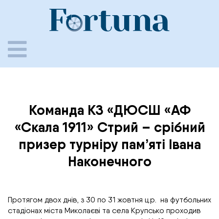
Skip
to
content
Команда КЗ «ДЮСШ «АФ
«Скала 1911» Стрий – срібний
призер турніру пам’яті Івана
Наконечного
Протягом двох днів, з 30 по 31 жовтня ц.р. на футбольних
стадіонах міста Миколаєві та села Крупсько проходив