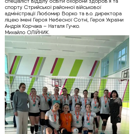
спеціаліст відділу освіти охорони здоров’я та
спорту Стрийської районної військової
адміністрації Любомир Ворко та в.о. директора
ліцею імені Героя Небесної Сотні, Героя України
Андрія Корчака – Наталя Гучко.
Михайло ОЛІЙНИК.