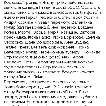
Козівської громади. Чільну трійку найсильніших
замкнула команда Гніздичівський ЗЗСО. Ось хто в
складі юних стрийських волейболісток (на фото) з
ліцею імені Героя Небесної Сотні, Героя України
Андрія Корчака «кував» перемогу: Валентина
Муляр (капітан команди), Яна Пасемко, Богдана
Копчій, Марта Юроца, Марія Гнатишин, Вікторія
Красницька, Ілона Пасіка, Ілона Борисова, Евеліна
Сіховська, Діана Войціховська, Анна Дудчак,
Тетяна Різник. Вчитель фізвиховання – Ірина
Валеріївна Муляр. Переможець турніру – команда
Стрийського ліцею (на фото) імені Героя
Небесної Сотні, Героя України Андрія Корчака
буде представляти Стрийський район на
обласних змаганнях третього Всеукраїнського
етапу «Пліч-о- Пліч».
Переможець та призери районних змагань з
волейболу серед дівчат 9-11 класів третього
етапу Всеукраїнських змагань «Пліч-о-Пліч»
нагороджені ексклюзивними медалями, кубком та
дипломами. Нагородження провели: головний