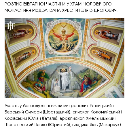
РОЗПИС ВІВТАРНОЇ ЧАСТИНИ У ХРАМІ ЧОЛОВІЧОГО
МОНАСТИРЯ РІЗДВА ІВАНА ХРЕСТИТЕЛЯ В ДРОГОБИЧІ.
Участь у богослужінні взяли митрополит Вінницький і
Барський Симеон (Шостацький), єпископ Коломийський і
Косівський Юліан (Гатала), архієпископ Хмельницький і
Шепетівський Павло (Юристий), владика Яків (Макарчук)