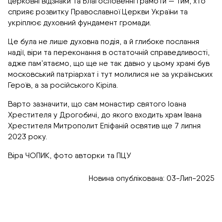
церковні відзнаки та Благословенні грамоти — тим, хто
сприяє розвитку Православної Церкви України та
укріплює духовний фундамент громади.
Це була не лише духовна подія, а й глибоке послання
надії, віри та переконання в остаточній справедливості,
адже пам’ятаємо, що ще не так давно у цьому храмі був
московський патріархат і тут молилися не за українських
Героїв, а за російського Кіріла.
Варто зазначити, що сам монастир святого Іоана
Хрестителя у Дрогобичі, до якого входить храм Івана
Хрестителя Митрополит Епіфаній освятив ще 7 липня
2023 року.
Віра ЧОПИК, фото авторки та ПЦУ
Новина опублікована: 03-Лип-2025