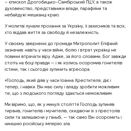
– єпископ Дрогобицько-Самбірський ПЦУ, а також
духовенство, представники влади, парафіяни та
небайдужі мешканці краю.
У молитві лунали прохання за Україну, її захисників та всіх,
хто віддав життя за свободу й незалежність.
У своєму зверненні до громади Митрополит Епіфаній
зазначив: навіть у часи війни, болю і втрат українці не
повинні втрачати віру. Адже, за його словами, Бог завжди
стоїть на боці правди — і як колись осоромив гонителів
істини, так і сьогодні зупинить агресора.
«Господь, який діяв у часи Іоанна Хрестителя, діє і
тепер, і навіки. Він має силу і владу зробити можливим
те, що з людського погляду здається неможливим.
Ми віримо, що, як у минулі століття Господь зупиняв
тиранів, гонителів і мучителів, скидаючи їх з престолів
сили та залишаючи у ганьбі, — так само Він осоромить і
нинішню російську імперію зла.