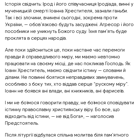
Історія свідчить: Ірод і його співучасниця Іродіада, винні у
мученицькій смерті Іоанна Хрестителя, зазнали ганьби.
Так і всі злочини, вчинені сьогодні, зокрема проти
України, — обов’язково будуть засуджені. Агресор і його
пособники не уникнуть Божого суду. Їхня пам’ять буде
проклята в серцях народів.
Але поки здійсниться це, поки настане час перемоги
правди й справедливого миру, ми маємо невтомно
працювати на своєму місці, де нас покликав Господь. Як
Іоанн Хреститель, маємо свідчити істину — словами й
ділами. Не повинні боятися неправдивих звинувачень,
особливо з боку тих, хто віддав серце “рускому міру”.
Іоанн не боявся ані влади, ані книжників, ані фарисеїв.
І ми не боїмося говорити правду, не боїмося сповідувати
істинну православну християнську віру. Бо все, що
відходить від істини, — не від Бога», — наголосив
Предстоятель.
Після літургії відбулася спільна молитва біля пам’ятного