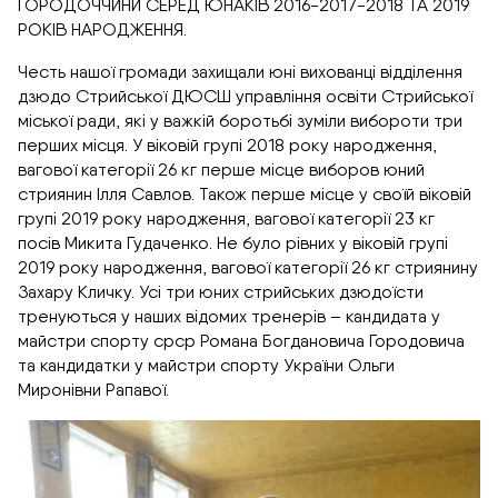
ГОРОДОЧЧИНИ СЕРЕД ЮНАКІВ 2016-2017-2018 ТА 2019
РОКІВ НАРОДЖЕННЯ.
Честь нашої громади захищали юні вихованці відділення
дзюдо Стрийської ДЮСШ управління освіти Стрийської
міської ради, які у важкій боротьбі зуміли вибороти три
перших місця. У віковій групі 2018 року народження,
вагової категорії 26 кг перше місце виборов юний
стриянин Ілля Савлов. Також перше місце у своїй віковій
групі 2019 року народження, вагової категорії 23 кг
посів Микита Гудаченко. Не було рівних у віковій групі
2019 року народження, вагової категорії 26 кг стриянину
Захару Кличку. Усі три юних стрийських дзюдоїсти
тренуються у наших відомих тренерів – кандидата у
майстри спорту срср Романа Богдановича Городовича
та кандидатки у майстри спорту України Ольги
Миронівни Рапавої.