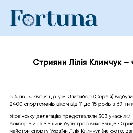
Skip
to
content
Стрияни Лілія Климчук – 
З 4 по 14 квітня ц.р. у м. Златибор (Сербія) відбул
2400 спортсменів віком від 11 до 15 років з 69-ти к
Українську делегацію представляли 303 учасники, 
боксерів зі Львівщини були троє вихованців Стри
майстри спорту України Лілія Климчук (на фото, ва