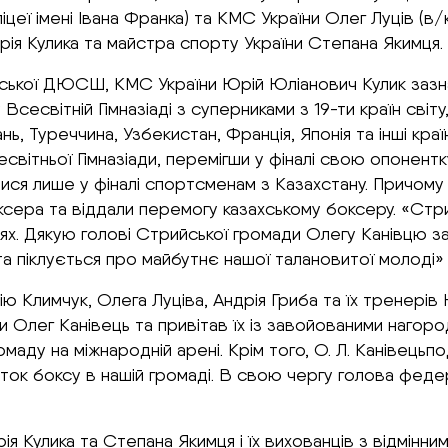
іцеї імені Івана Франка) та КМС України Олег Луців (в/к
рія Кулика та майстра спорту України Степана Якимця.
ської ДЮСШ, КМС України Юрій Юліанович Кулик зазна
 Всесвітній Гімназіаді з суперниками з 19-ти країн світ
нь, Туреччина, Узбекистан, Франція, Японія та інші краї
світньої Гімназіади, перемігши у фіналі свою опонентк
илися лише у фіналі спортсменам з Казахстану. Причом
ксера та віддали перемогу казахському боксеру. «Стр
ях. Дякую голові Стрийської громади Олегу Канівцю з
є та піклується про майбутнє нашої талановитої молоді
ію Климчук, Олега Луціва, Андрія Гриба та їх тренерів
и Олег Канівець та привітав їх із завойованими нагоро
маду на міжнародній арені. Крім того, О. Л. Канівецьп
ток боксу в нашій громаді. В свою чергу голова федер
лика та Степана Якимця і їх вихованців з відмінним р