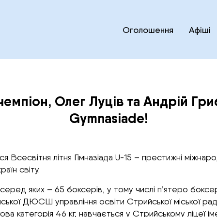
Оголошення
Афіші
чемпіон, Олег Луців та Андрій Гриб
Gymnasiade!
ася Всесвітня літня Гімназіада U-15 – престижні міжнаро
раїн світу.
серед яких – 65 боксерів, у тому числі п’ятеро боксер
йської ДЮСШ управління освіти Стрийської міської рад
гова категорія 46 кг, навчається у Стрийському ліцеї і