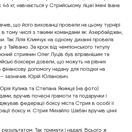
 46 кг, навчається у Стрийському ліцеї імені Івана
чив, що його вихованці провели на цьому турнірі
у, в тому числі з такими командами як: Азербайджан,
ни. Так Лілія Климчук на одному диханні провела
у з Тайваню. За крок від чемпіонського титулу
у юний стриянин Олег Луців був вправнішим та
ийські боксери довели, що можуть на рівних
а фінансову допомогу надану для поїздки на
» – зазначив Юрій Юліанович.
 Юрія Кулика та Степана Якимця (на фото)
дами, вручив почесні грамоти та подарунки і
одякував федерації боксу міста Стрия в особі її
ації боксу м. Стрия Михайло Шабан вручив цінні
езультатом. Так тримати і надалі. Всього ж