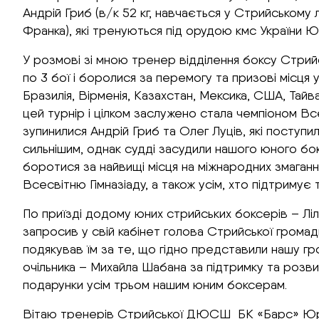
Андрій Гриб (в/к 52 кг, навчається у Стрийському л
Франка), які тренуються під орудою кмс України Ю
У розмові зі мною тренер відділення боксу Стрий
по 3 бої і боролися за перемогу та призові місця у
Бразилія, Вірменія, Казахстан, Мексика, США, Тайва
цей турнір і цілком заслужено стала чемпіоном Все
зупинилися Андрій Гриб та Олег Луців, які поступ
сильнішим, однак судді засудили нашого юного бо
боротися за найвищі місця на міжнародних змаганн
Всесвітню Гімназіаду, а також усім, хто підтриму
По приїзді додому юних стрийських боксерів – Ліл
запросив у свій кабінет голова Стрийської громад
подякував їм за те, що гідно представили нашу гро
очільника – Михайла Шабана за підтримку та розви
подарунки усім трьом нашим юним боксерам.
Вітаю тренерів Стрийської ДЮСШ БК «Барс» Юрія Ку