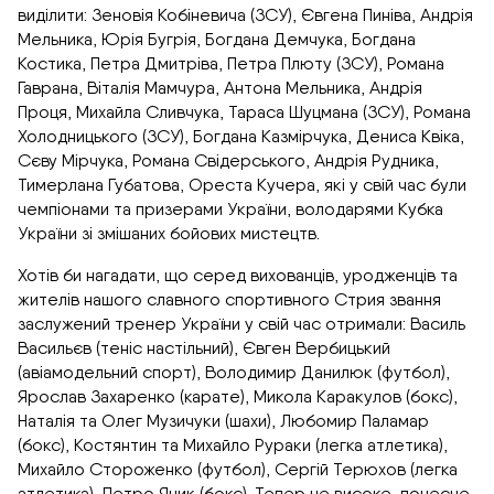
виділити: Зеновія Кобіневича (ЗСУ), Євгена Пиніва, Андрія
Мельника, Юрія Бугрія, Богдана Демчука, Богдана
Костика, Петра Дмитріва, Петра Плюту (ЗСУ), Романа
Гаврана, Віталія Мамчура, Антона Мельника, Андрія
Проця, Михайла Сливчука, Тараса Шуцмана (ЗСУ), Романа
Холодницького (ЗСУ), Богдана Казмірчука, Дениса Квіка,
Сєву Мірчука, Романа Свідерського, Андрія Рудника,
Тимерлана Губатова, Ореста Кучера, які у свій час були
чемпіонами та призерами України, володарями Кубка
України зі змішаних бойових мистецтв.
Хотів би нагадати, що серед вихованців, уродженців та
жителів нашого славного спортивного Стрия звання
заслужений тренер України у свій час отримали: Василь
Васильєв (теніс настільний), Євген Вербицький
(авіамодельний спорт), Володимир Данилюк (футбол),
Ярослав Захаренко (карате), Микола Каракулов (бокс),
Наталія та Олег Музичуки (шахи), Любомир Паламар
(бокс), Костянтин та Михайло Рураки (легка атлетика),
Михайло Стороженко (футбол), Сергій Терюхов (легка
атлетика), Петро Яцик (бокс). Тепер це високе, почесне,