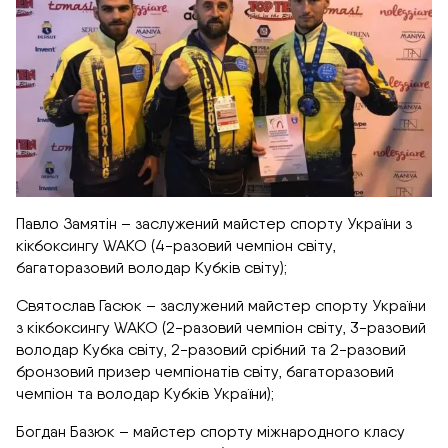
Павло Замятін – заслужений майстер спорту України з
кікбоксингу WAKO (4-разовий чемпіон світу,
багаторазовий володар Кубків світу);
Святослав Гасюк – заслужений майстер спорту України
з кікбоксингу WAKO (2-разовий чемпіон світу, 3-разовий
володар Кубка світу, 2-разовий срібний та 2-разовий
бронзовий призер чемпіонатів світу, багаторазовий
чемпіон та володар Кубків України);
Богдан Базюк – майстер спорту міжнародного класу