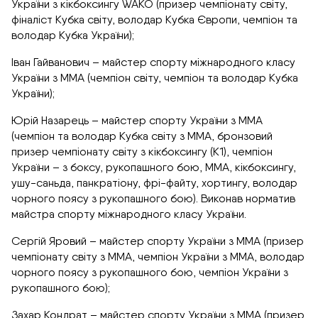
України з кікбоксингу WAKO (призер чемпіонату світу,
фіналіст Кубка світу, володар Кубка Європи, чемпіон та
володар Кубка України);
Іван Гайванович – майстер спорту міжнародного класу
України з ММА (чемпіон світу, чемпіон та володар Кубка
України);
Юрій Назарець – майстер спорту України з ММА
(чемпіон та володар Кубка світу з ММА, бронзовий
призер чемпіонату світу з кікбоксингу (К1), чемпіон
України – з боксу, рукопашного бою, ММА, кікбоксингу,
ушу-саньда, панкратіону, фрі-файту, хортингу, володар
чорного поясу з рукопашного бою). Виконав норматив
майстра спорту міжнародного класу України.
Сергій Яровий – майстер спорту України з ММА (призер
чемпіонату світу з ММА, чемпіон України з ММА, володар
чорного поясу з рукопашного бою, чемпіон України з
рукопашного бою);
Захар Кондрат – майстер спорту України з ММА (призер