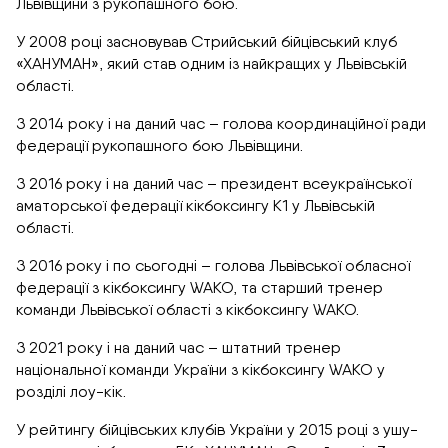
Львівщини з рукопашного бою.
У 2008 році засновував Стрийський бійцівський клуб
«ХАНУМАН», який став одним із найкращих у Львівській
області.
З 2014 року і на даний час – голова координаційної ради
федерації рукопашного бою Львівщини.
З 2016 року і на даний час – президент всеукраїнської
аматорської федерації кікбоксингу К1 у Львівській
області.
З 2016 року і по сьогодні – голова Львівської обласної
федерації з кікбоксингу WAKO, та старший тренер
команди Львівської області з кікбоксингу WAKO.
З 2021 року і на даний час – штатний тренер
національної команди України з кікбоксингу WAKO у
розділі лоу-кік.
У рейтингу бійцівських клубів України у 2015 році з ушу-