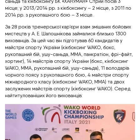
саньда та кікбоксингу БК «ХАНУМАН» Стрий посів 3
місце; у 2013/2014 рр. з кікбоксингу – 2 місце, з 2011 по
2014 рр. з рукопашного бою – 3 місце.
За 28 років тренерської кар’єри азам змішаних бойових
мистецтв у А. Е. Шапошнікова займалися близько 1300
вихованців. За цей час він підготував 60 кандидатів у
майстри спорту України (кікбоксинг WAKO, бокс,
рукопашний бій, ушу-саньда, ММА, панкратіон, фрі-файт,
хортинг), 14 майстрів спорту України (бокс, кікбоксинг
WAKO, ММА, рукопашний бій, ушу-саньда), 11 володарів
чорного поясу з рукопашного бою, 4 майстри спорту
міжнародного класу (кікбоксинг WAKO, ММА) та двох
заслужених майстрів спорту (кікбоксинг WAKO). Серед
найтитулованіших його вихованців: