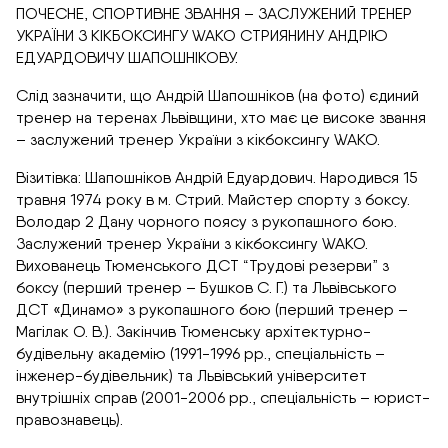
ПОЧЕСНЕ, СПОРТИВНЕ ЗВАННЯ – ЗАСЛУЖЕНИЙ ТРЕНЕР
УКРАЇНИ З КІКБОКСИНГУ WAKO СТРИЯНИНУ АНДРІЮ
ЕДУАРДОВИЧУ ШАПОШНІКОВУ.
Слід зазначити, що Андрій Шапошніков (на фото) єдиний
тренер на теренах Львівщини, хто має це високе звання
– заслужений тренер України з кікбоксингу WAKO.
Візитівка: Шапошніков Андрій Едуардович. Народився 15
травня 1974 року в м. Стрий. Майстер спорту з боксу.
Володар 2 Дану чорного поясу з рукопашного бою.
Заслужений тренер України з кікбоксингу WAKO.
Вихованець Тюменського ДСТ “Трудові резерви” з
боксу (перший тренер – Бушков С. Г.) та Львівського
ДСТ «Динамо» з рукопашного бою (перший тренер –
Магілак О. В.). Закінчив Тюменську архітектурно-
будівельну академію (1991-1996 рр., спеціальність –
інженер-будівельник) та Львівський університет
внутрішніх справ (2001-2006 рр., спеціальність – юрист-
правознавець).