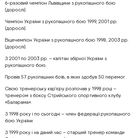
6-разовий чемпіон Львівщини з рукопашного бою
(дорослі).
Чемпіон України з рукопашного бою 1999, 2001 рр.
(дорослі).
Віцечемпіон України з рукопашного бою 1998, 2003 рр.
(дорослі).
З 2001 по 2003 рр. – капітан збірної України з
рукопашного бою.
Провів 57 рукопашних боїв, в яких здобув 50 перемог.
Свою тренерську кар’єру розпочав у 1998 році –
тренером з боксу Стрийського спортивного клубу
«Баларама».
З 1998 року і по сьогодні – член федерації рукопашного
бою України.
З 1999 року і на даний час – старший тренер команди