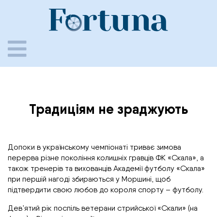
Skip
to
content
Традиціям не зраджують
Допоки в українському чемпіонаті триває зимова
перерва різне покоління колишніх гравців ФК «Скала», а
також тренерів та вихованців Академії футболу «Скала»
при першій нагоді збираються у Моршині, щоб
підтвердити свою любов до короля спорту – футболу.
Дев’ятий рік поспіль ветерани стрийської «Скали» (на