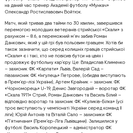
на даний час тренер Академії футболу «Мункач»
Олександр Ростиславович Войтюк.
Матч, який тривав два тайми по 30 хвилин, завершився
перемогою молодших ветеранів стрийської «Скали» з
рахунком – 8:6, а переможний м’яч забив Роман
Данкович, який у цій грі був польовим гравцем. Хотів би
також зазначити, що серед колишніх гравців стрийської
«Скали» є і такі, хто не повісив бутси на цвях і
продовжує футбольну кар’єру. Це: Владислав Клименко
– захисник ФК «Карпати» Львів, Валерій Сад –
півзахисник ФК «Інгулець» Петрове, (обидва виступають
в Прем’єр-лізі України), Артем Крайник – захисник ФК
«Чорноморець» U-19, Денис Завгородній – воротар ФК
«Скала 1911» Стрий, Роман Данкович та Василь Білий –
відповідно воротар та захисник ФК «Куликів-Білка» (усі
троє виступають у чемпіонаті України серед команд II
ліги); Юрій Антонів та Віталій Сало – захисники ФК
«П’ятничани» (Прем’єр-Ліга Львівщини). Залишилися у
футболі: Василь Коропецький – адміністратор ФК