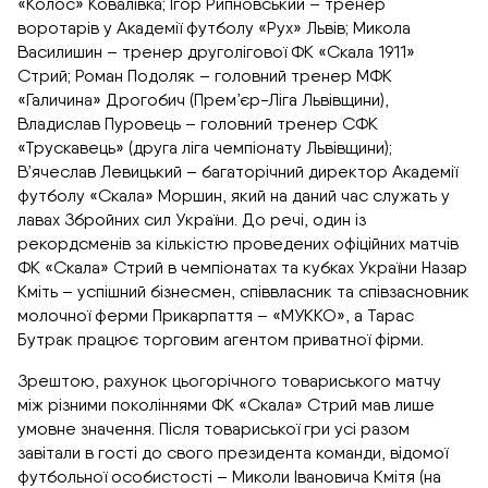
«Колос» Ковалівка; Ігор Рипновський – тренер
воротарів у Академії футболу «Рух» Львів; Микола
Василишин – тренер друголігової ФК «Скала 1911»
Стрий; Роман Подоляк – головний тренер МФК
«Галичина» Дрогобич (Прем’єр-Ліга Львівщини),
Владислав Пуровець – головний тренер СФК
«Трускавець» (друга ліга чемпіонату Львівщини);
В’ячеслав Левицький – багаторічний директор Академії
футболу «Скала» Моршин, який на даний час служать у
лавах Збройних сил України. До речі, один із
рекордсменів за кількістю проведених офіційних матчів
ФК «Скала» Стрий в чемпіонатах та кубках України Назар
Кміть – успішний бізнесмен, співвласник та співзасновник
молочної ферми Прикарпаття – «МУККО», а Тарас
Бутрак працює торговим агентом приватної фірми.
Зрештою, рахунок цьогорічного товариського матчу
між різними поколіннями ФК «Скала» Стрий мав лише
умовне значення. Після товариської гри усі разом
завітали в гості до свого президента команди, відомої
футбольної особистості – Миколи Івановича Кмітя (на