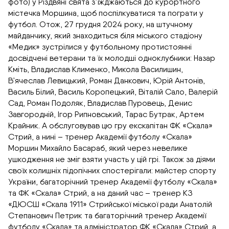
фото) у Різдвяні свята з’їжджаються до курортного
містечка Моршина, щоб поспілкуватися та пограти у
футбол. Отож, 27 грудня 2024 року, на штучному
майданчику, який знаходиться біля міського стадіону
«Медик» зустрілися у футбольному протистоянні
досвідчені ветерани та їх молодші одноклубники: Назар
Кміть, Владислав Клименко, Микола Василишин,
В’ячеслав Левицький, Роман Данкович, Юрій Антонів,
Василь Білий, Василь Коропецький, Віталій Сало, Валерій
Сад, Роман Подоляк, Владислав Пуровець, Денис
Завгородній, Ігор Рипновський, Тарас Бутрак, Артем
Крайник. А обслуговував цю гру екскапітан ФК «Скала»
Стрий, а нині – тренер Академії футболу «Скала»
Моршин Михайло Басараб, який через невелике
ушкодження не зміг взяти участь у цій грі. Також за діями
своїх колишніх підопічних спостерігали: майстер спорту
України, багаторічний тренер Академії футболу «Скала»
та ФК «Скала» Стрий, а на даний час – тренер КЗ
«ДЮСШ «Скала 1911» Стрийської міської ради Анатолій
Степанович Петрик та багаторічний тренер Академії
футболу «Скала» та адміністратор ФК «Скала» Стрий, а