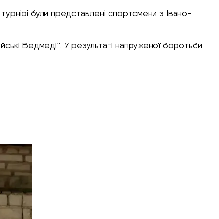
а турнірі були представлені спортсмени з Івано-
йські Ведмеді”. У результаті напруженої боротьби