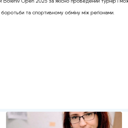
Bolehiv Open 2025 за якісно проведений турнір і можли
 боротьби та спортивному обміну між регіонами.