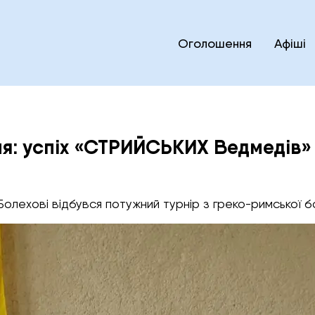
Оголошення
Афіші
я: успіх «СТРИЙСЬКИХ Ведмедів» н
Болехові відбувся потужний турнір з греко-римської 