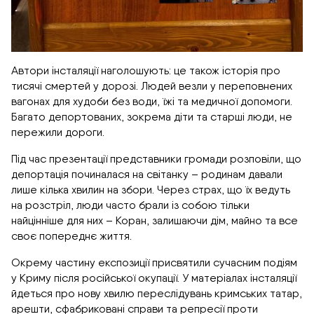
Автори інсталяції наголошують: це також історія про
тисячі смертей у дорозі. Людей везли у переповнених
вагонах для худоби без води, їжі та медичної допомоги.
Багато депортованих, зокрема діти та старші люди, не
пережили дороги.
Під час презентації представники громади розповіли, що
депортація починалася на світанку – родинам давали
лише кілька хвилин на збори. Через страх, що їх ведуть
на розстріл, люди часто брали із собою тільки
найцінніше для них – Коран, залишаючи дім, майно та все
своє попереднє життя.
Окрему частину експозиції присвятили сучасним подіям
у Криму після російської окупації. У матеріалах інсталяції
йдеться про нову хвилю переслідувань кримських татар,
арешти, сфабриковані справи та репресії проти