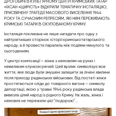
ДРОГОБИЧІ В КУЛЬТУРНОМУ ЦЕНТРІ КРИМСЬКИХ ТАТАР
«ІХСАН «ЩИРІСТЬ» ВІДКРИЛИ ТЕМАТИЧНУ ІНСТАЛЯЦІЮ,
ПРИСВЯЧЕНУ ТРАГЕДІЇ МАСОВОГО ВИСЕЛЕННЯ 1944
РОКУ ТА СУЧАСНИМ РЕПРЕСІЯМ, ЯКІ НИНІ ПЕРЕЖИВАЮТЬ
КРИМСЬКІ ТАТАРИ В ОКУПОВАНОМУ КРИМУ.
Інсталяція покликана не лише нагадати про одну з
найтрагічніших сторінок історії кримськотатарського
народу, а й провести паралель між подіями минулого та
сьогоденням.
У центрі композиції – жінка з немовлям на руках і
невеликим клунком речей. Цей вузлик символізує все
життя, яке люди були змушені залишити за лічені хвилини
після приходу радянських військових. Від постаті жінки
простягаються сліди до товарного вагона – символу
депортації, якою у травні 1944 року радянська влада
вивезла цілий народ із рідного Криму. На жаль, жінка і
немовля не пережили цієї “подорожі”…