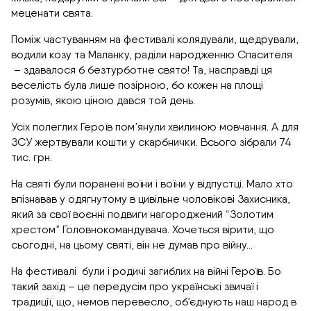
меценати свята.
Поміж частуванням на фестивалі колядували, щедрували,
водили козу та Маланку, раділи народженню Спасителя
– здавалося б безтурботне свято! Та, насправді ця
веселість була лише позірною, бо кожен на площі
розумів, якою ціною дався той день.
Усіх полеглих Героїв пом’янули хвилиною мовчання. А для
ЗСУ жертвували кошти у скарбнички. Всього зібрали 74
тис. грн.
На святі були поранені воїни і воїни у відпустці. Мало хто
впізнавав у одягнутому в цивільне чоловікові Захисника,
який за свої воєнні подвиги нагороджений “Золотим
хрестом” Головнокомандувача. Хочеться вірити, що
сьогодні, на цьому святі, він не думав про війну…
На фестивалі були і родичі загиблих на війні Героїв. Бо
такий захід – це передусім про українські звичаї і
традиції, що, немов перевесло, об’єднують наш народ в