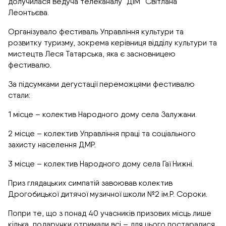
долучилася ведуча телеканалу “ДІМ” Світлана
Леонтьєва.
Організувало фестиваль Управління культури та
розвитку туризму, зокрема керівниця відділу культури та
мистецтв Леся Татарська, яка є засновницею
фестивалю.
За підсумками дегустації переможцями фестивалю
стали:
1 місце – колектив Народного дому села Залужани.
2 місце – колектив Управління праці та соціального
захисту населення ДМР.
3 місце – колектив Народного дому села Гаї Нижні.
Приз глядацьких симпатій завоював колектив
Дрогобицької дитячої музичної школи №2 ім.Р. Сороки.
Попри те, що з понад 40 учасників призових місць лише
кілька, подарунки отримали всі – для цього постаралися