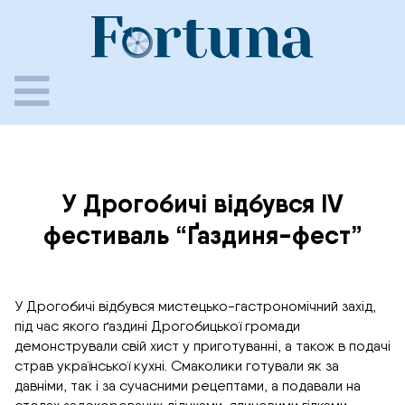
Skip
to
content
У Дрогобичі відбувся IV
фестиваль “Ґаздиня-фест”
У Дрогобичі відбувся мистецько-гастрономічний захід,
під час якого ґаздині Дрогобицької громади
демонстрували свій хист у приготуванні, а також в подачі
страв української кухні. Смаколики готували як за
давніми, так і за сучасними рецептами, а подавали на