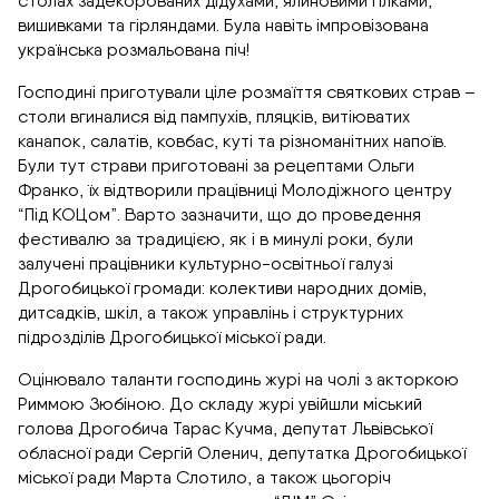
столах задекорованих дідухами, ялиновими гілками,
вишивками та гірляндами. Була навіть імпровізована
українська розмальована піч!
Господині приготували ціле розмаїття святкових страв –
столи вгиналися від пампухів, пляцків, витіюватих
канапок, салатів, ковбас, куті та різноманітних напоїв.
Були тут страви приготовані за рецептами Ольги
Франко, їх відтворили працівниці Молодіжного центру
“Під КОЦом”. Варто зазначити, що до проведення
фестивалю за традицією, як і в минулі роки, були
залучені працівники культурно-освітньої галузі
Дрогобицької громади: колективи народних домів,
дитсадків, шкіл, а також управлінь і структурних
підрозділів Дрогобицької міської ради.
Оцінювало таланти господинь журі на чолі з акторкою
Риммою Зюбіною. До складу журі увійшли міський
голова Дрогобича Тарас Кучма, депутат Львівської
обласної ради Сергій Оленич, депутатка Дрогобицької
міської ради Марта Слотило, а також цьогоріч