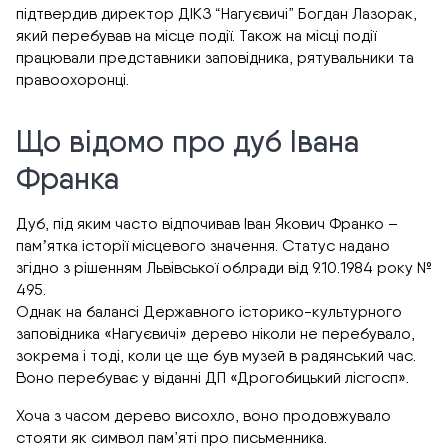
підтвердив директор ДІКЗ “Нагуєвичі” Богдан Лазорак,
який перебував на місце події. Також на місці події
працювали представники заповідника, рятувальники та
правоохоронці.
Що відомо про дуб Івана
Франка
Дуб, під яким часто відпочивав Іван Якович Франко –
памʼятка історії місцевого значення. Статус надано
згідно з рішенням Львівської облради від 9.10.1984 року №
495.
Однак на балансі Державного історико-культурного
заповідника «Нагуєвичі» дерево ніколи не перебувало,
зокрема і тоді, коли це ще був музей в радянський час.
Воно перебуває у віданні ДП «Дрогобицький лісгосп».
Хоча з часом дерево висохло, воно продовжувало
стояти як символ пам’яті про письменника.