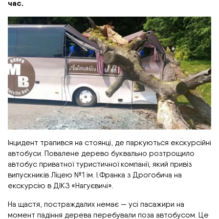
час.
Інцидент трапився на стоянці, де паркуються екскурсійні
автобуси. Повалене дерево буквально розтрощило
автобус приватної туристичної компанії, який привіз
випускників Ліцею №1 ім. І.Франка з Дрогобича на
екскурсію в ДІКЗ «Нагуєвичі».
На щастя, постраждалих немає — усі пасажири на
момент падіння дерева перебували поза автобусом. Це