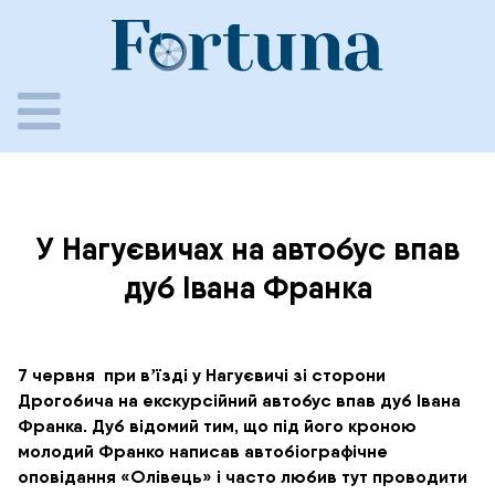
Skip
to
content
У Нагуєвичах на автобус впав
дуб Івана Франка
7 червня при вʼїзді у Нагуєвичі зі сторони
Дрогобича на екскурсійний автобус впав дуб Івана
Франка. Дуб відомий тим, що під його кроною
молодий Франко написав автобіографічне
оповідання «Олівець» і часто любив тут проводити