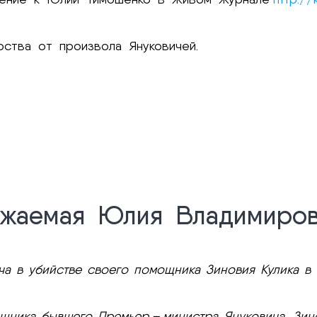
ства от произвола Януковичей.
ажаемая Юлия Владимиров
ча в убийстве своего помощника Зиновия Кулика в 
ощника бывшего Премьер – министра Януковича, Зино