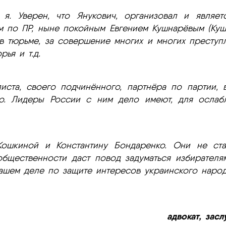
я. Уверен, что Янукович, организовал и является
ом по ПР, ныне покойным Евгением Кушнарёвым (Ку
а в тюрьме, за совершение многих и многих преступ
ья и т.д.
ста, своего подчинённого, партнёра по партии, в
о. Лидеры России с ним дело имеют, для ослабл
шкиной и Константину Бондаренко. Они не ста
бщественности даст повод задуматься избирателя
шем деле по защите интересов украинского народ
адвокат, зас