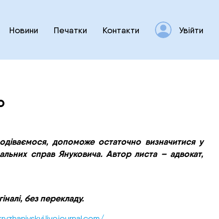
Новини
Печатки
Контакти
Увійти
о
подіваємося, допоможе остаточно визначитися у
нальних справ Януковича. Автор листа – адвокат,
іналі, без перекладу.
ryzhanivskyi.livejournal.com/