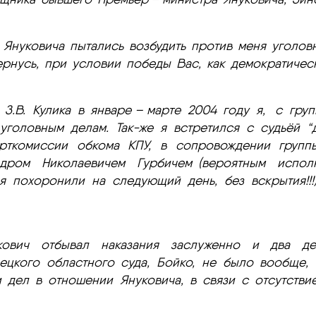
Януковича пытались возбудить против меня уголов
рнусь, при условии победы Вас, как демократичес
 З.В. Кулика в январе – марте 2004 году я, с гру
уголовным делам. Так-же я встретился с судьёй “
арткомиссии обкома КПУ, в сопровождении группы
андром Николаевичем Гурбичем (вероятным испол
ия похоронили на следующий день, без вскрытия!
кович отбывал наказания заслуженно и два д
нецкого областного суда, Бойко, не было вообще
и дел в отношении Януковича, в связи с отсутстви