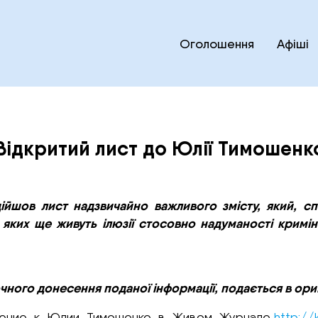
Оголошення
Афіші
Відкритий лист до Юлії Тимошенк
дійшов лист надзвичайно важливого змісту, який, с
 яких ще живуть ілюзії стосовно надуманості кримі
чного донесення поданої інформації, подається в ориг
ащение к Юлии Тимошенко в Живом Журнале
http://k