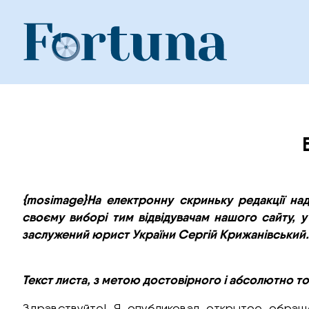
Skip
to
content
{mosimage}На електронну скриньку редакції на
своєму виборі тим відвідувачам нашого сайту, у
заслужений юрист України Сергій Крижанівський.
Текст листа, з метою достовірного і абсолютно то
Здравствуйте! Я опубликовал открытое обр