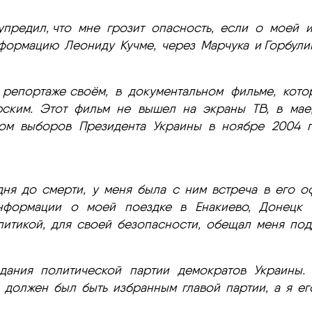
предил, что мне грозит опасность, если о моей 
формацию Леониду Кучме, через Марчука и Горбулин
 репортаже своём, в документальном фильме, кото
ским. Этот фильм не вышел на экраны ТВ, в мае,
ром выборов Президента Украины в ноябре 2004 го
 дня до смерти, у меня была с ним встреча в его о
нформации о моей поездке в Енакиево, Донецк
литикой, для своей безопасности, обещал меня под
дания политической партии демократов Украины.
, должен был быть избранным главой партии, а я ег