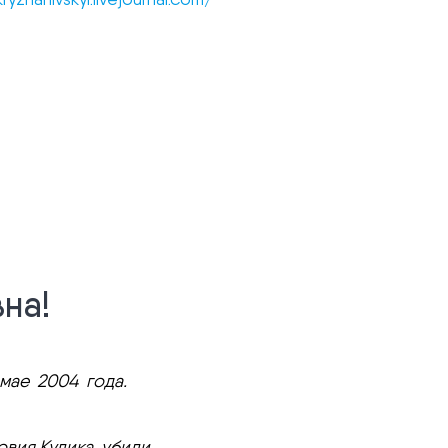
на!
мае 2004 года.
вия Кулика убили.