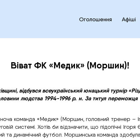
Оголошення
Афіші
Віват ФК «Медик» (Моршин)!
ківщині, відбувся всеукраїнський юнацький турнір «Рі
оловини людства 1994-1996 р. н. За титул переможця т
іноча команда «Медик» (Моршин, головний тренер – 
руговій системі. Хотів би відзначити, що підопічні Іг
вний та динамічний футбол. Моршинська команда здобул