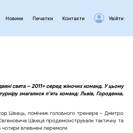
Новини
Печатки
Контакти
Увійти
здвяні свята – 2011» серед жіночих команд. У цьому
урніру змагалися п’ять команд: Львів, Городенка,
Ігор Швець, помічник головного тренера – Дмитро
оря Євгеновича Швеця продемонстрували тактичну та
а чотири впевнені перемоги: