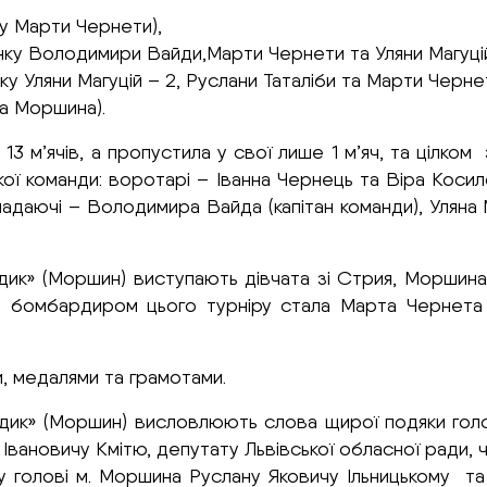
ку Марти Чернети),
нку Володимири Вайди,Марти Чернети та Уляни Магуцій
у Уляни Магуцій – 2, Руслани Таталіби та Марти Чернет
а Моршина).
 13 м’ячів, а пропустила у свої лише 1 м’яч, та цілк
ої команди: воротарі – Іванна Чернець та Віра Косил
адаючі – Володимира Вайда (капітан команди), Уляна
дик» (Моршин) виступають дівчата зі Стрия, Моршина,
м бомбардиром цього турніру стала Марта Чернета 
, медалями та грамотами.
дик» (Моршин) висловлюють слова щирої подяки голові
 Івановичу Кмітю, депутату Львівської обласної ради,
у голові м. Моршина Руслану Яковичу Ільницькому т