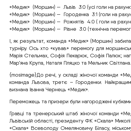
«Медик» (Моршин) — Львів 3:0 (усі голи на рахун
«Медик» (Моршин) — Городенка 3:1 (голи на раху
«Медик» (Моршин) — Рожнятів 4:0 ( голи на рахунк
«Медик» (Моршин) — Рівне 3:0 (технічна перемог
І, як результат, команда «Медик» (Моршин) забила
турніру. Ось хто «кував» перемогу для моршинськ
Марія Стельмах, Софія Пекарюк, Софія Палюк; нап
Мар’яна Крупа, Наталя Пляцко та Мельник Світлана.
{mosimage}До речі, у складі жіночої команди «Ме
команда Львова, третє – Городенки. Найкращи
визнана Іванна Чернець «Медик».
Переможець та призери були нагороджені кубками
Гравці та тренерський штаб жіночої команди «Ме
Львівській області, президенту ФК «Скала» Миколі
«Скала» Всеволоду Омеляновичу Біласу, міськом