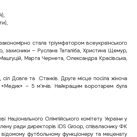
),
и),
ом закономірно стала тріумфатором всеукраїнського
о, захисники – Руслана Таталіба, Христина Щемур,
 Машгуцій, Марта Чернета, Олександра Красівська,
 сіл Довге та Станків. Друге місце посіла жіноча
«Медик» – 5 м’ячів. Найкращим воротарем була
 Національного Олімпійського комітету України у
 члену ради директорів IDS Groop, співвласнику ФК
а відомому футбольному функціонеру та меценату