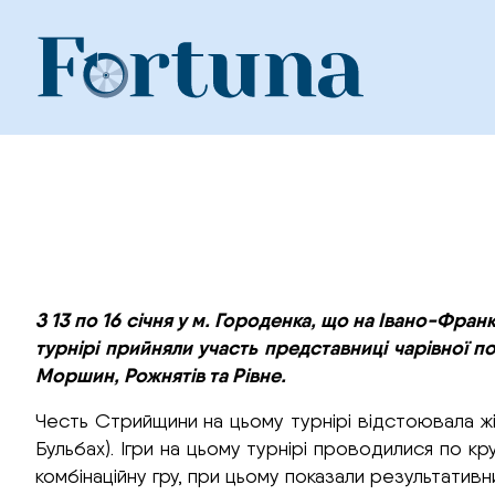
Skip
to
content
З 13 по 16 січня у м. Городенка, що на Івано-Фран
турнірі прийняли участь представниці чарівної п
Моршин, Рожнятів та Рівне.
Честь Стрийщини на цьому турнірі відстоювала ж
Бульбах). Ігри на цьому турнірі проводилися по к
комбінаційну гру, при цьому показали результати