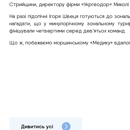
Стрийщини, директору фірми «Укргеодор» Миколі 
На разі підопічні Ігоря Швеця готуються до зонал
нагадати, що у минулорічному зональному турні
фінішували четвертими серед дев’ятьох команд.
Що ж, побажаємо моршинському «Медику» вдалого 
Дивитись усі