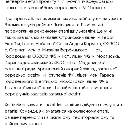
четвертий етап проєкту «Пліч-о-пліч» всеукраїнські
шкільні ліги з волейболу серед дівчат 9-11 класів.
Цьогоріч в обласних змаганнях з волейболу взяли участь
8 команд з усіх районів Львівщини та Львова, які
перемогли на районному етапі шкільної ліги. Це учні
таких навчальних закладів: Стрийський ліцей ім. Героя
України, Героя Небесної Сотні Андрія Корчака, ОЗЗСО
с. Стрілки імені о. Михайла Вербицького І-ІІІ ст.,
Городоцький ОЗЗСО №5 І-ІІІ ст., ліцей №2 м. Мостиська,
Верхньодорожівський ЗЗСО І-ІІІ ст. Меденицької
селищної ради, Бродівський опорний заклад загальної
середньої освіти І-ІІІ ступенів №4, ліцей імені Тараса
Городецького Шептицької міської ради, ліцей №46
Львівської міської ради. Це наймасштабніші змагання
серед учнів закладів загальної освіти.
Хотів би зазначити, що «Шкільні ліги» відбуваються у пʼять
етапів. Команди, які змагалися на обласному етапі,
раніше перемогли на шкільному, територіальному та
районному етапах.