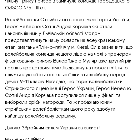
Чільну трійку призерів замкнула команда Городоцького
ОЗЗСО №5 І-ІІІ ст.
Волейболістки Стрийського ліцею імені Героя України,
Героя Небесної Сотні Андрія Корчака які стали
найсильнішими у Львівській області згодом
представлятимуть нашу область на всеукраїнському
етапі змагань «Пліч-о-пліч» у м. Києві. Слід зазначити, що
волейбольна команда нашого ліцею на чолі з тренером
фізвиховання Іриною Валеріївною Муляр вже другий рік
поспіль представлятиме Львівщину на проєкті «Пліч-о-
пліч» всеукраїнської шкільної ліги з волейболу серед
дівчат 9-11 класів. Нагадаю, що торік волейболістки
Стрийського ліцею імені Героя України, Героя Небесної
Сотні Андрія Корчака поступилися лише у фіналі та
вибороли срібні нагороди. То ж побажаю юним
стрийським волейболісткам цього року здобути
найвищу волейбольну вершину.
Дякую Збройним силам України за захист!
Михайло ОЛІЙНИК.