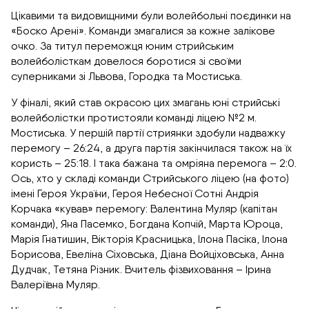
Цікавими та видовищними були волейбольні поєдинки на
«Боско Арені». Команди змагалися за кожне залікове
очко. За титул переможця юним стрийським
волейболісткам довелося боротися зі своїми
суперниками зі Львова, Городка та Мостиська.
У фіналі, який став окрасою цих змагань юні стрийські
волейболістки протистояли команді ліцею №2 м.
Мостиська. У першій партії стриянки здобули надважку
перемогу – 26:24, а друга партія закінчилася також на їх
користь – 25:18. І така бажана та омріяна перемога – 2:0.
Ось, хто у складі команди Стрийського ліцею (на фото)
імені Героя України, Героя Небесної Сотні Андрія
Корчака «кував» перемогу: Валентина Муляр (капітан
команди), Яна Пасемко, Богдана Копчій, Марта Юроца,
Марія Гнатишин, Вікторія Красницька, Ілона Пасіка, Ілона
Борисова, Евеліна Сіховська, Діана Войціховська, Анна
Дудчак, Тетяна Різник. Вчитель фізвиховання – Ірина
Валеріївна Муляр.