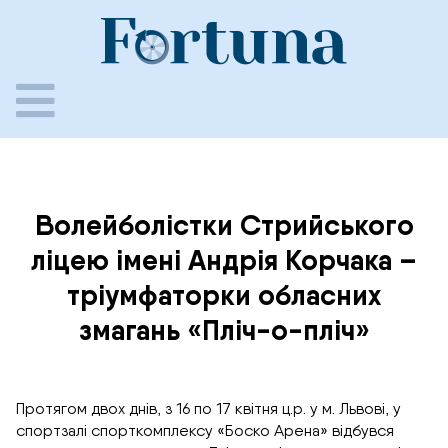
Skip
to
content
Волейболістки Стрийського
ліцею імені Андрія Корчака –
тріумфаторки обласних
змагань «Пліч-о-пліч»
Протягом двох днів, з 16 по 17 квітня ц.р. у м. Львові, у
спортзалі спорткомплексу «Боско Арена» відбувся