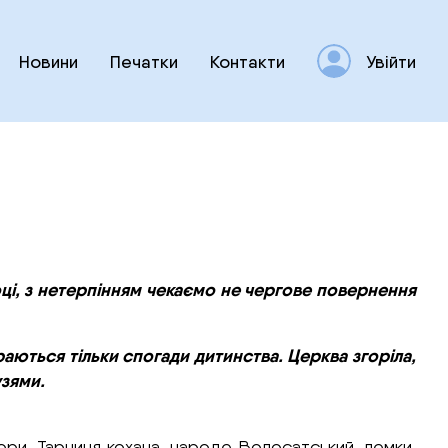
Новини
Печатки
Контакти
Увійти
оці, з нетерпінням чекаємо не чергове повернення
раються тільки спогади дитинства. Церква згоріла,
узями.
, гори, Тарниця кохана, народе Волосатський, лемки,