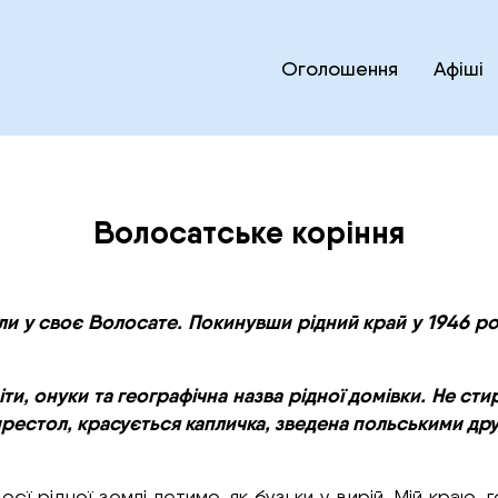
Оголошення
Афіші
Волосатське коріння
али у своє Волосате. Покинувши рідний край у 1946 р
и, онуки та географічна назва рідної домівки. Не сти
в престол, красується капличка, зведена польськими др
воєї рідної землі летимо, як бузьки у вирій. Мій краю