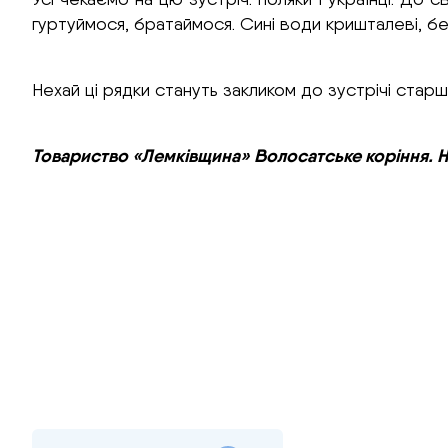
гуртуймося, братаймося. Сині води кришталеві, бе
Нехай ці рядки стануть закликом до зустрічі старш
Товариство «Лемківщина» Волосатське коріння. Нар