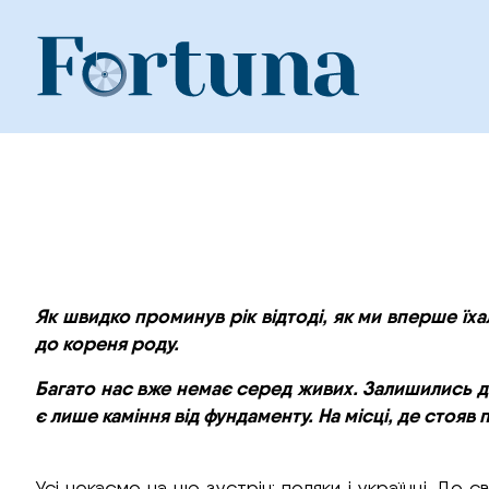
Skip
to
content
Як швидко проминув рік відтоді, як ми вперше їх
до кореня роду.
Багато нас вже немає серед живих. Залишились діт
є лише каміння від фундаменту. На місці, де стоя
Усі чекаємо на цю зустріч: поляки і українці. До с