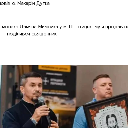
овів о. Макарій Дутка.
о монаха Дамяна Мимрика у м. Шептицькому я продав на а
, — поділився священник.