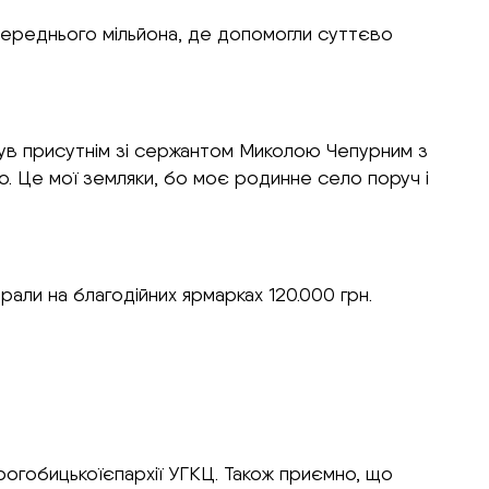
 попереднього мільйона, де допомогли суттєво
 був присутнім зі сержантом Миколою Чепурним з
о. Це мої земляки, бо моє родинне село поруч і
али на благодійних ярмарках 120.000 грн.
рогобицькоїєпархії УГКЦ. Також приємно, що