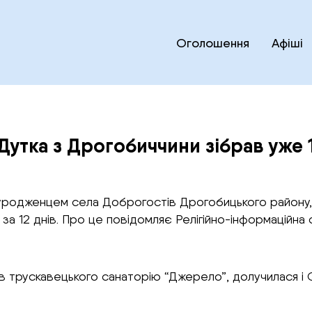
Оголошення
Афіші
утка з Дрогобиччини зібрав уже 
є уродженцем села Доброгостів Дрогобицького району,
за 12 днів. Про це повідомляє Релігійно-інформаційна 
в трускавецького санаторію “Джерело”, долучилася і 