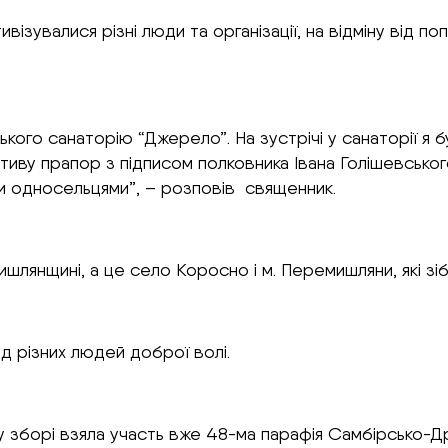
тивізувалися різні люди та організації, на відміну від
кого санаторію “Джерело”. На зустрічі у санаторії я
ктиву прапор з підписом полковника Івана Голішевськог
ми односельцями”, – розповів священник.
янщині, а це село Коросно і м. Перемишляни, які зібр
д різних людей доброї волі.
му зборі взяла участь вже 48-ма парафія Самбірсько-Д