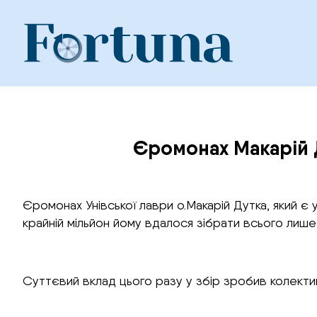
Skip
to
content
Єромонах Макарій Д
Єромонах Унівської лаври о.Макарій Дутка, який 
крайній мільйон йому вдалося зібрати всього лише 
Суттєвий вклад цього разу у збір зробив колекти