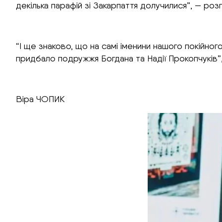
декілька парафій зі Закарпаття долучилися”, — розп
“І ще знаково, що на самі іменини нашого покійног
придбало подружжя Богдана та Надії Прокопчуків”
Віра ЧОПИК