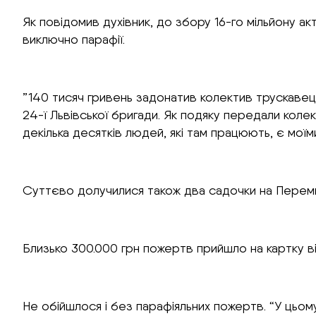
Як повідомив духівник, до збору 16-го мільйону ак
виключно парафії.
”140 тисяч гривень задонатив колектив трускавець
24-ї Львівської бригади. Як подяку передали коле
декілька десятків людей, які там працюють, є мої
Суттєво долучилися також два садочки на Перемишл
Близько 300.000 грн пожертв прийшло на картку ві
Не обійшлося і без парафіяльних пожертв. “У цьо