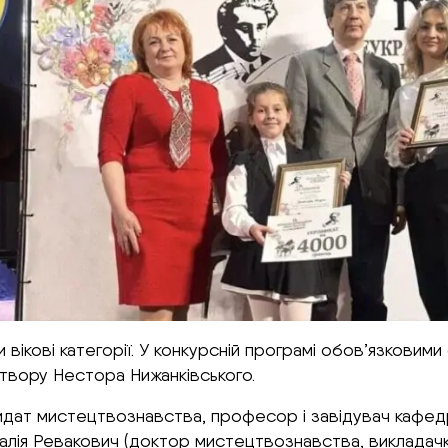
ікові категорії. У конкурсній програмі обов’язковими 
 твору Нестора Нижанківського.
дат мистецтвознавства, професор і завідувач кафедр
аталія Ревакович (доктор мистецтвознавства, викладач