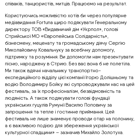
співаків, танцюристів, митців. Працюємо на результат.
Користуючись можливістю хотів би через популярне
медіавидання Fortuna щиро подякувати Генеральному
директору ТОВ «Видавничий дім «Укрпол», голові
Стрийської МО «Європейська Солідарність»,
бізнесмену, меценату та громадському діячу Сергію
Миколайовичу Ковальчуку за всебічну допомогу,
підтримку та розуміння. Ви допомогли нам презентувати
пісню, народжену в Стрию. Без вас вона б не полетіла.
Ми також вдячні начальнику транспортно-
експедиційного відділу цієї компанії Ігорю Долішньому та
водію Володимиру Бойку які супроводжували нас на цей
фестиваль, за їх професіоналізм, безвідмовність та
людяність. А також подякувати голові фундації
українських гуцулів Румунії Василю Поповичу за
запрошення та тепле і гостинне приймання. Цей
фестиваль не лише знаменує проводи отар на полонину,
а є важливою подією для збереження української
культурної спадщини» – зазначив Михайло Золотуха.