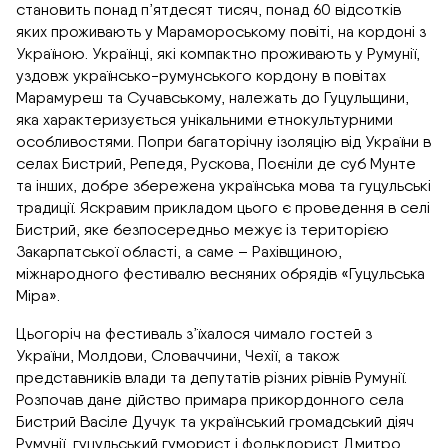
становить понад п’ятдесят тисяч, понад 60 відсотків
яких проживають у Марамороському повіті, на кордоні з
Україною. Українці, які компактно проживають у Румунії,
уздовж українсько-румунського кордону в повітах
Марамуреш та Сучавському, належать до Гуцульщини,
яка характеризується унікальними етнокультурними
особливостями. Попри багаторічну ізоляцію від України в
селах Бистрий, Репедя, Рускова, Поєніли де суб Мунте
та інших, добре збережена українська мова та гуцульські
традиції. Яскравим прикладом цього є проведення в селі
Бистрий, яке безпосередньо межує із територією
Закарпатської області, а саме – Рахівщиною,
міжнародного фестивалю весняних обрядів «Гуцульська
Міра».
Цьогоріч на фестиваль з’їхалося чимало гостей з
України, Молдови, Словаччини, Чехії, а також
представників влади та депутатів різних рівнів Румунії.
Розпочав дане дійство примара прикордонного села
Бистрий Васіле Дучук та український громадський діяч
Румунії, гуцульський гуморист і фольклорист Дмитро