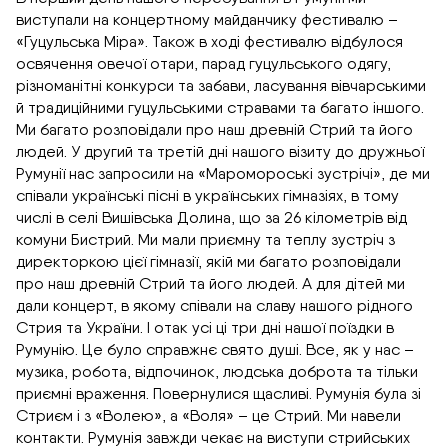
виступали на концертному майданчику фестивалю –
«Гуцульська Міра». Також в ході фестивалю відбулося
освячення овечої отари, парад гуцульського одягу,
різноманітні конкурси та забави, ласування вівчарськими
й традиційними гуцульськими стравами та багато іншого.
Ми багато розповідали про наш древній Стрий та його
людей. У другий та третій дні нашого візиту до дружньої
Румунії нас запросили на «Маромороські зустрічі», де ми
співали українські пісні в українських гімназіях, в тому
числі в селі Вишівська Долина, що за 26 кілометрів від
комуни Бистрий. Ми мали приємну та теплу зустріч з
директоркою цієї гімназії, якій ми багато розповідали
про наш древній Стрий та його людей. А для дітей ми
дали концерт, в якому співали на славу нашого рідного
Стрия та України. І отак усі ці три дні нашої поїздки в
Румунію. Це було справжнє свято душі. Все, як у нас –
музика, робота, відпочинок, людська доброта та тільки
приємні враження. Повернулися щасливі. Румунія була зі
Стриєм і з «Волею», а «Воля» – це Стрий. Ми навели
контакти. Румунія завжди чекає на виступи стрийських