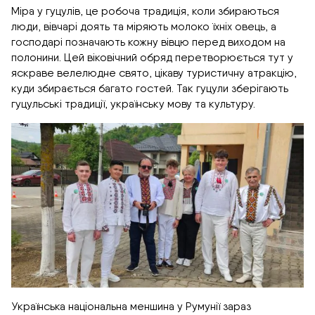
Міра у гуцулів, це робоча традиція, коли збираються
люди, вівчарі доять та міряють молоко їхніх овець, а
господарі позначають кожну вівцю перед виходом на
полонини. Цей віковічний обряд перетворюється тут у
яскраве велелюдне свято, цікаву туристичну атракцію,
куди збирається багато гостей. Так гуцули зберігають
гуцульські традиції, українську мову та культуру.
Українська національна меншина у Румунії зараз