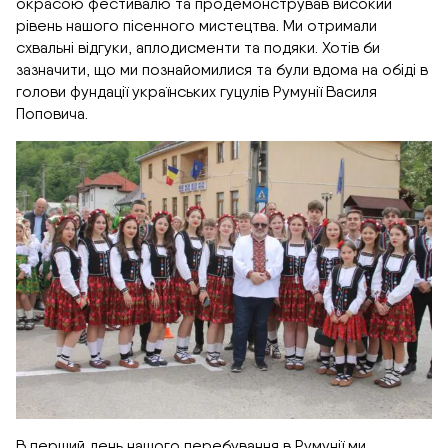
окрасою фестивалю та продемонстрував високий
рівень нашого пісенного мистецтва. Ми отримали
схвальні відгуки, аплодисменти та подяки. Хотів би
зазначити, що ми познайомилися та були вдома на обіді в
голови фундації українських гуцулів Румунії Василя
Поповича.
В перший день нашого перебування в Румунії ми