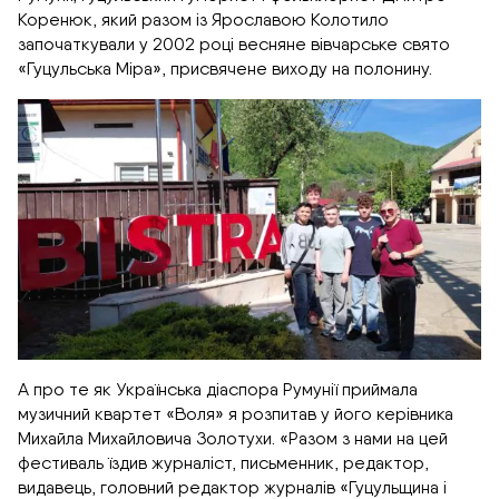
Коренюк, який разом із Ярославою Колотило
започаткували у 2002 році весняне вівчарське свято
«Гуцульська Міра», присвячене виходу на полонину.
А про те як Українська діаспора Румунії приймала
музичний квартет «Воля» я розпитав у його керівника
Михайла Михайловича Золотухи. «Разом з нами на цей
фестиваль їздив журналіст, письменник, редактор,
видавець, головний редактор журналів «Гуцульщина і