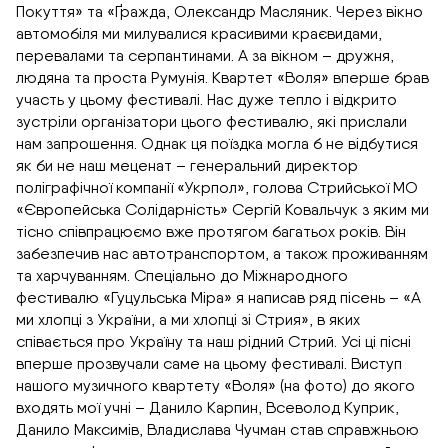
Покуття» та «Ґражда, Олександр Масляник. Через вікно
автомобіля ми милувалися красивими краєвидами,
перевалами та серпантинами. А за вікном – дружня,
людяна та проста Румунія. Квартет «Воля» вперше брав
участь у цьому фестивалі. Нас дуже тепло і відкрито
зустріли організатори цього фестивалю, які прислали
нам запрошення. Однак ця поїздка могла б не відбутися
як би не наш меценат – генеральний директор
поліграфічної компанії «Укрпол», голова Стрийської МО
«Європейська Солідарність» Сергій Ковальчук з яким ми
тісно співпрацюємо вже протягом багатьох років. Він
забезпечив нас автотранспортом, а також проживанням
та харчуванням. Спеціально до Міжнародного
фестивалю «Гуцульська Міра» я написав ряд пісень – «А
ми хлопці з України, а ми хлопці зі Стрия», в яких
співається про Україну та наш рідний Стрий. Усі ці пісні
вперше прозвучали саме на цьому фестивалі. Виступ
нашого музичного квартету «Воля» (на фото) до якого
входять мої учні – Данило Карпин, Всеволод Куприк,
Данило Максимів, Владислава Чучман став справжньою