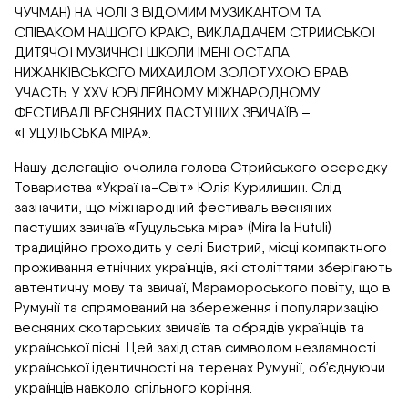
ЧУЧМАН) НА ЧОЛІ З ВІДОМИМ МУЗИКАНТОМ ТА
СПІВАКОМ НАШОГО КРАЮ, ВИКЛАДАЧЕМ СТРИЙСЬКОЇ
ДИТЯЧОЇ МУЗИЧНОЇ ШКОЛИ ІМЕНІ ОСТАПА
НИЖАНКІВСЬКОГО МИХАЙЛОМ ЗОЛОТУХОЮ БРАВ
УЧАСТЬ У XXV ЮВІЛЕЙНОМУ МІЖНАРОДНОМУ
ФЕСТИВАЛІ ВЕСНЯНИХ ПАСТУШИХ ЗВИЧАЇВ –
«ГУЦУЛЬСЬКА МІРА».
Нашу делегацію очолила голова Стрийського осередку
Товариства «Україна-Світ» Юлія Курилишин. Слід
зазначити, що міжнародний фестиваль весняних
пастуших звичаїв «Гуцульська міра» (Mira la Hutuli)
традиційно проходить у селі Бистрий, місці компактного
проживання етнічних українців, які століттями зберігають
автентичну мову та звичаї, Марамороського повіту, що в
Румунії та спрямований на збереження і популяризацію
весняних скотарських звичаїв та обрядів українців та
української пісні. Цей захід став символом незламності
української ідентичності на теренах Румунії, об’єднуючи
українців навколо спільного коріння.