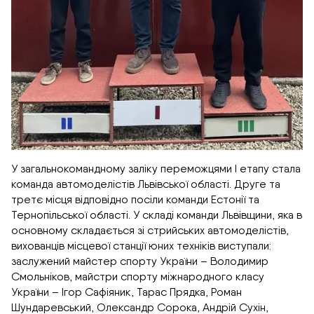
У загальнокомандному заліку переможцями I етапу стала
команда автомоделістів Львівської області. Друге та
третє місця відповідно посіли команди Естонії та
Тернопільської області. У складі команди Львівщини, яка в
основному складається зі стрийських автомоделістів,
вихованців місцевої станції юних техніків виступали:
заслужений майстер спорту України – Володимир
Смольніков, майстри спорту міжнародного класу
України – Ігор Сафіяник, Тарас Прядка, Роман
Шундаревський, Олександр Сорока, Андрій Сухін,