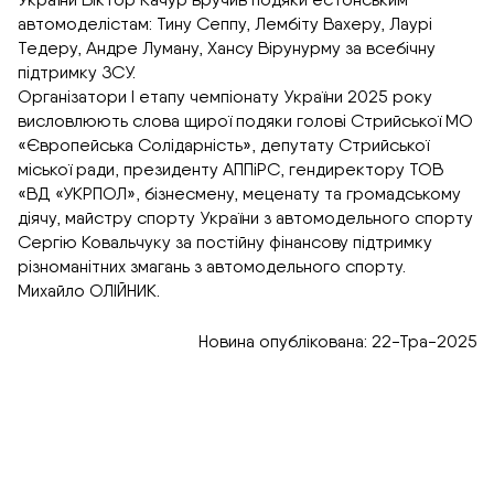
автомоделістам: Тину Сеппу, Лембіту Вахеру, Лаурі
Тедеру, Андре Луману, Хансу Вірунурму за всебічну
підтримку ЗСУ.
Організатори I етапу чемпіонату України 2025 року
висловлюють слова щирої подяки голові Стрийської МО
«Європейська Солідарність», депутату Стрийської
міської ради, президенту АППіРС, гендиректору ТОВ
«ВД «УКРПОЛ», бізнесмену, меценату та громадському
діячу, майстру спорту України з автомодельного спорту
Сергію Ковальчуку за постійну фінансову підтримку
різноманітних змагань з автомодельного спорту.
Михайло ОЛІЙНИК.
Новина опублікована: 22-Тра-2025