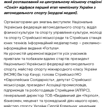
який розташований на центральному міському стадіоні
«Сокіл» відбувся перший етап чемпіонату України з
автомодельного спорту (кордові моделі).
Організаторами цих змагань виступили: Національна
Українська федерація автомодельного спорту, відділ
фізичної культури та спорту управління культури, молоді
та спорту Стрийської міської ради та Стрийська станція
юних техніків. Інформаційний медіапартнер – рекламно-
інформаційне видання «Fortuna».
На урочистій церемонії відкриття усіх учасників
привітали та побажали вдалих стартів: президент
Національної Української федерації автомодельного
спорту, майстер спорту міжнародного класу України
(МСМК) Віктор Качур; голова Стрийської МО
«Європейська Солідарність», депутат Стрийської
міської ради, президент Асоціації промисловців,
підприємців та роботодавців Стрийщини (АППіРС),
генеральний директор ТОВ «Видавничий дім «Укрпол»,
бізнесмен, меценат та громадський діяч нашого краю,
майстер спорту України Сергій Ковальчук; начальник