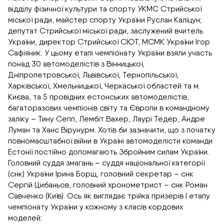
відділу фізичної культури та спорту УКМС Стрийської
міської ради, майстер спорту України Руслан Каліцун;
депутат Стрийської міської ради, заслужений вчитель
України, директор Стрийської СЮТ, МСМК України Ігор
Сафіяник. У цьому етапі чемпіонату України взяли участь
понад 30 автомоделістів з Вінницької,
Дніпропетровської, Львівської, Тернопільської,
Харківської, Хмельницької, Черкаської областей та м.
Києва, та 5 провідних естонських автомоделістів,
багаторазових чемпіонів світу та Європи в командному
заліку – Тину Сепп, Лембіт Вахер, Лаурі Тедер, Андре
Луман та Ханс Вірунурм. Хотів би зазначити, що з початку
повномасштабної війни в Україні автомоделісти команди
Естонії постійно допомагають Збройним силам України.
Головний суддя змагань – суддя національної категорії
(снк) України Ірина Борщ, головний секретар – снк
Сергій Цибаньов, головний хронометрист – снк Роман
Савченко (Київ). Ось як виглядає трійка призерів I етапу
чемпіонату України у кожному з класів кордових
моделей: