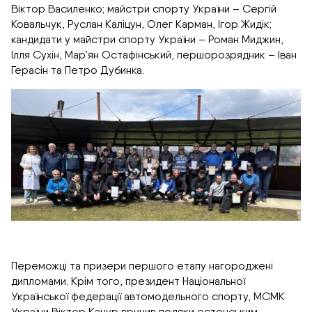
Віктор Василенко; майстри спорту України – Сергій
Ковальчук, Руслан Каліцун, Олег Карман, Ігор Жидік;
кандидати у майстри спорту України – Роман Миджин,
Ілля Сухін, Мар’ян Остафінський, першорозрядник – Іван
Герасін та Петро Дубинка.
Переможці та призери першого етапу нагороджені
дипломами. Крім того, президент Національної
Української федерації автомодельного спорту, МСМК
України Віктор Качур вручив подяки естонським