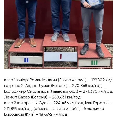
клас 1 юніор: Роман Миджин (Львівська обл.) – 199,809 км/
год;клас 2: Андре Луман (Естонія) – 270,868 км/год,
Володимир Смольніков (Львівська обл.) – 271,370 км/год,
Лембіт Вахер (Естонія) – 260,631 км/год;
клас 2 юніор: Ілля Сухін – 224,456 км/год, Іван Гересін –
211,899 км/год, (обидва – Львівська обл.), Володимир
Висоцький (Київ) – 187,692 км/год;