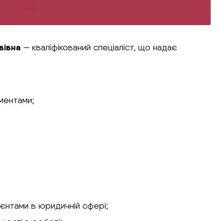
вівна
— кваліфікований спеціаліст, що надає
ументами;
ієнтами в юридичній сфері;