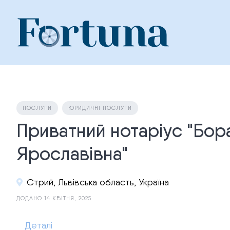
Skip
to
content
ПОСЛУГИ
ЮРИДИЧНІ ПОСЛУГИ
Приватний нотаріус "Бор
Ярославівна"
Стрий, Львівська область, Україна
ДОДАНО 14 КВІТНЯ, 2025
Деталі