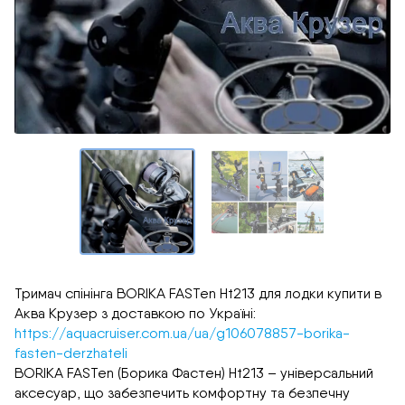
Тримач спінінга BORIKA FASTen Ht213 для лодки купити в
Аква Крузер з доставкою по Україні:
https://aquacruiser.com.ua/ua/g106078857-borika-
fasten-derzhateli
BORIKA FASTen (Борика Фастен) Ht213 – універсальний
аксесуар, що забезпечить комфортну та безпечну