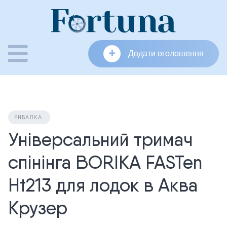
Skip
to
content
+
Додати оголошення
РИБАЛКА
Універсальний тримач
спінінга BORIKA FASTen
Ht213 для лодок в Аква
Крузер