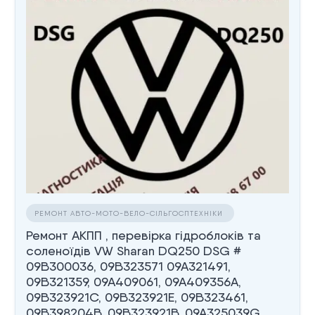
РЕМОНТ АВТО-МОТО-ВЕЛО-СІЛЬГОСПТЕХНІКИ
Ремонт АКПП , перевірка гідроблоків та
соленоїдів VW Sharan DQ250 DSG #
09B300036, 09B323571 09A321491,
09B321359, 09A409061, 09A409356A,
09B323921C, 09B323921E, 09B323461,
09B398204B, 09B323921B, 09A325039G