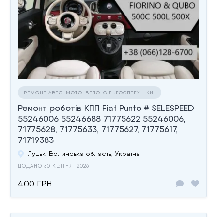
РЕМОНТ АВТО-МОТО-ВЕЛО-СІЛЬГОСПТЕХНІКИ
Ремонт роботів КПП Fiat Punto # SELESPEED
55246006 55246688 71775622 55246006,
71775628, 71775633, 71775627, 71775617,
71719383
Луцьк, Волинська область, Україна
ДОДАНО 30 КВІТНЯ, 2026
400 ГРН