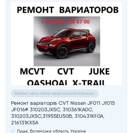
РЕМОНТ АВТО-МОТО-ВЕЛО-СІЛЬГОСПТЕХНІКИ
Ремонт варіаторів CVT Nissan JF011 Jf015
JF016# 310203JX5C, 310361KA0C,
310203JX5C,31955EU50B, 310431KF0A,
216131KX5A
Луцьк, Волинська область, Україна