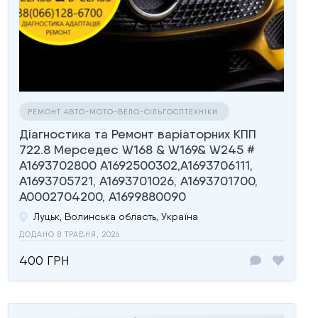
РЕМОНТ АВТО-МОТО-ВЕЛО-СІЛЬГОСПТЕХНІКИ
Діагностика та Ремонт варіаторних КПП
722.8 Мерседес W168 & W169& W245 #
A1693702800 A1692500302,A1693706111,
A1693705721, A1693701026, A1693701700,
A0002704200, A1699880090
Луцьк, Волинська область, Україна
ДОДАНО 8 ТРАВНЯ, 2026
400 ГРН