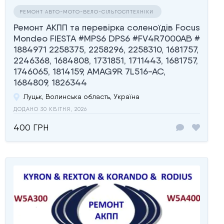
РЕМОНТ АВТО-МОТО-ВЕЛО-СІЛЬГОСПТЕХНІКИ
Ремонт АКПП та перевірка соленоїдів Focus
Mondeo FIESTA #MPS6 DPS6 #FV4R7000AB #
1884971 2258375, 2258296, 2258310, 1681757,
2246368, 1684808, 1731851, 1711443, 1681757,
1746065, 1814159, AMAG9R 7L516-AC,
1684809, 1826344
Луцьк, Волинська область, Україна
ДОДАНО 30 КВІТНЯ, 2026
400 ГРН