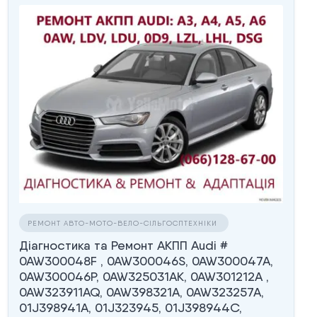
РЕМОНТ АВТО-МОТО-ВЕЛО-СІЛЬГОСПТЕХНІКИ
Діагностика та Ремонт АКПП Audi #
0AW300048F , 0AW300046S, 0AW300047A,
0AW300046P, 0AW325031AK, 0AW301212A ,
0AW323911AQ, 0AW398321A, 0AW323257A,
01J398941A, 01J323945, 01J398944C,