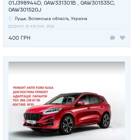
01J398944D, 0AW331301B , 0AW301535C,
0AW301520J
Луцьк, Волинська область, Україна
ДОДАНО 30 КВІТНЯ, 2026
400 ГРН