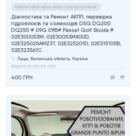
РЕМОНТ АВТО-МОТО-ВЕЛО-СІЛЬГОСПТЕХНІКИ
Діагностика та Ремонт АКПП, перевірка
гідроблоків та соленоїдів DSG DQ200
DQ250 # 09G 09B# Passat Golf Skoda #
02E300053M, 02E30053MX00D,
02E325025AMZ3T, 02E325201D, 02E315105B,
02E323561C
Луцьк, Волинська область, Україна
ДОДАНО 30 КВІТНЯ, 2026
400 ГРН