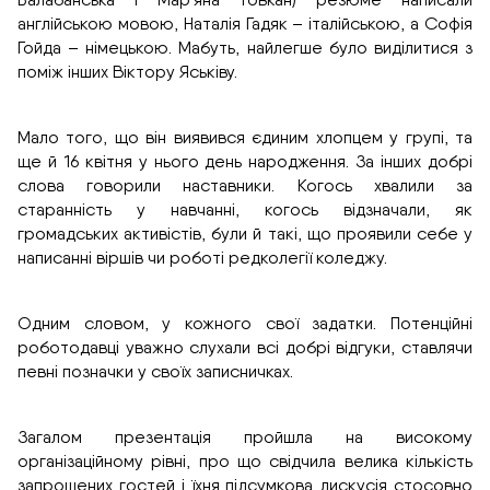
англійською мовою, Наталія Гадяк – італійською, а Софія
Гойда – німецькою. Мабуть, найлегше було виділитися з
поміж інших Віктору Яськіву.
Мало того, що він виявився єдиним хлопцем у групі, та
ще й 16 квітня у нього день народження. За інших добрі
слова говорили наставники. Когось хвалили за
старанність у навчанні, когось відзначали, як
громадських активістів, були й такі, що проявили себе у
написанні віршів чи роботі редколегії коледжу.
Одним словом, у кожного свої задатки. Потенційні
роботодавці уважно слухали всі добрі відгуки, ставлячи
певні позначки у своїх записничках.
Загалом презентація пройшла на високому
організаційному рівні, про що свідчила велика кількість
запрошених гостей і їхня підсумкова дискусія стосовно