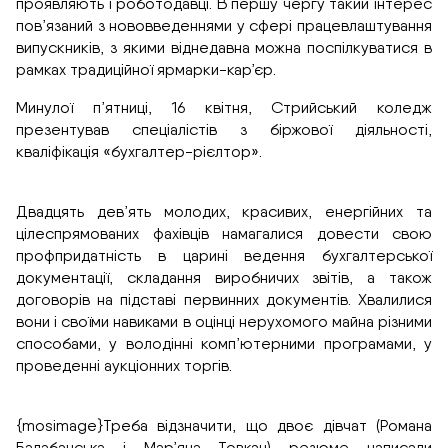
проявляють і роботодавці. В першу чергу такий інтерес
пов’язаний з нововведеннями у сфері працевлаштування
випускників, з якими віднедавна можна поспілкуватися в
рамках традиційної ярмарки-кар’єр.
Минулої п’ятниці, 16 квітня, Стрийський коледж
презентував спеціалістів з біржової діяльності,
кваліфікація «бухгалтер-рієлтор».
Двадцять дев’ять молодих, красивих, енергійних та
цілеспрямованих фахівців намагалися довести свою
профпридатність в царині ведення бухгалтерської
документації, складання виробничих звітів, а також
договорів на підставі первинних документів. Хвалилися
вони і своїми навиками в оцінці нерухомого майна різними
способами, у володінні комп’ютерними програмами, у
проведенні аукціонних торгів.
{mosimage}Треба відзначити, що двоє дівчат (Романа
Балабанська і Мар’яна Товкан) резюме написали