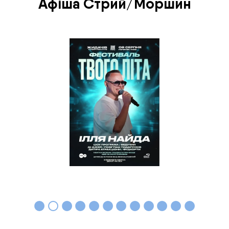
Афіша Стрий/Моршин