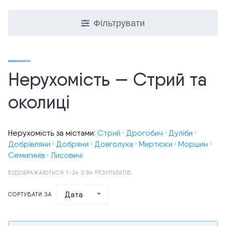
Фільтрувати
Нерухомість — Стрий та
околиці
Нерухомість за містами:
Стрий
·
Дрогобич
·
Дуліби
·
Добрівляни
·
Добряни
·
Довголука
·
Миртюки
·
Моршин
·
Семигинів
·
Лисовичі
ВІДОБРАЖАЮТЬСЯ 1-24 З 84 РЕЗУЛЬТАТІВ
Дата
СОРТУВАТИ ЗА