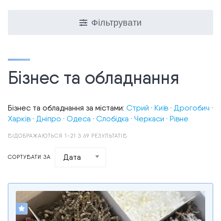
Фільтрувати
Бізнес та обладнання
Бізнес та обладнання за містами:
Стрий
·
Київ
·
Дрогобич
·
Харків
·
Дніпро
·
Одеса
·
Слобідка
·
Черкаси
·
Рівне
ВІДОБРАЖАЮТЬСЯ 1-21 З 69 РЕЗУЛЬТАТІВ
Дата
СОРТУВАТИ ЗА