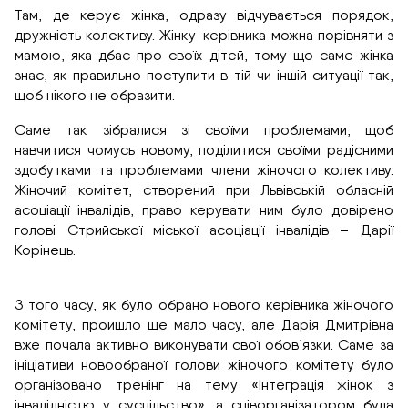
Там, де керує жінка, одразу відчувається порядок,
дружність колективу. Жінку-керівника можна порівняти з
мамою, яка дбає про своїх дітей, тому що саме жінка
знає, як правильно поступити в тій чи іншій ситуації так,
щоб нікого не образити.
Саме так зібралися зі своїми проблемами, щоб
навчитися чомусь новому, поділитися своїми радісними
здобутками та проблемами члени жіночого колективу.
Жіночий комітет, створений при Львівській обласній
асоціації інвалідів, право керувати ним було довірено
голові Стрийської міської асоціації інвалідів – Дарії
Корінець.
З того часу, як було обрано нового керівника жіночого
комітету, пройшло ще мало часу, але Дарія Дмитрівна
вже почала активно виконувати свої обов’язки. Саме за
ініціативи новообраної голови жіночого комітету було
організовано тренінг на тему «Інтеграція жінок з
інвалідністю у суспільство», а співорганізатором була