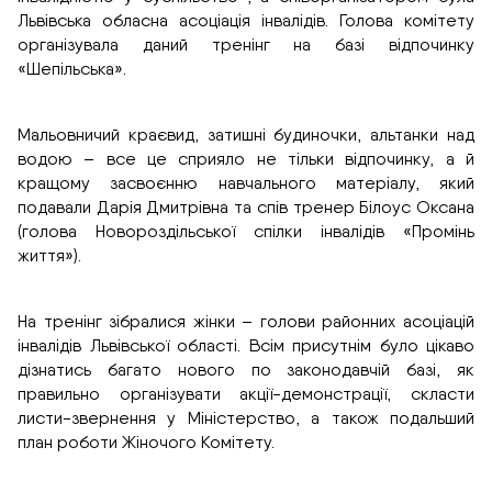
Львівська обласна асоціація інвалідів. Голова комітету
організувала даний тренінг на базі відпочинку
«Шепільська».
Мальовничий краєвид, затишні будиночки, альтанки над
водою – все це сприяло не тільки відпочинку, а й
кращому засвоєнню навчального матеріалу, який
подавали Дарія Дмитрівна та спів тренер Білоус Оксана
(голова Новороздільської спілки інвалідів «Промінь
життя»).
На тренінг зібралися жінки – голови районних асоціацій
інвалідів Львівської області. Всім присутнім було цікаво
дізнатись багато нового по законодавчій базі, як
правильно організувати акції-демонстрації, скласти
листи-звернення у Міністерство, а також подальший
план роботи Жіночого Комітету.