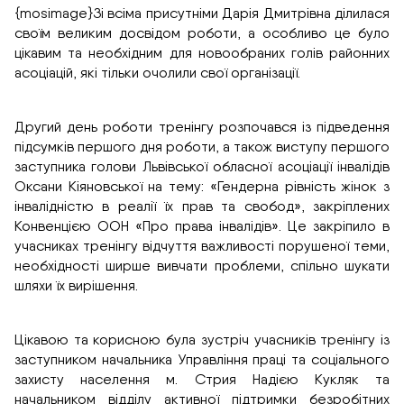
{mosimage}Зі всіма присутніми Дарія Дмитрівна ділилася
своїм великим досвідом роботи, а особливо це було
цікавим та необхідним для новообраних голів районних
асоціацій, які тільки очолили свої організації.
Другий день роботи тренінгу розпочався із підведення
підсумків першого дня роботи, а також виступу першого
заступника голови Львівської обласної асоціації інвалідів
Оксани Кіяновської на тему: «Гендерна рівність жінок з
інвалідністю в реалії їх прав та свобод», закріплених
Конвенцією ООН «Про права інвалідів». Це закріпило в
учасниках тренінгу відчуття важливості порушеної теми,
необхідності ширше вивчати проблеми, спільно шукати
шляхи їх вирішення.
Цікавою та корисною була зустріч учасників тренінгу із
заступником начальника Управління праці та соціального
захисту населення м. Стрия Надією Кукляк та
начальником відділу активної підтримки безробітних