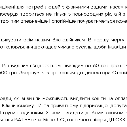
иділені для потреб людей з фізичними вадами, насампе
милосердя твориться не тільки з повноводних рік, а й
ство, тим впевненіше і спокійніше почуватиметься коже
дякувати всім нашим благодійникам. В першу чергу
ого головування докладає чимало зусиль, щоби інвалід
. Він виділив п’ятдесятьом інвалідам по 60 грн. гро
00 грн. Звернувся з проханням до директора Станків
 ради, які знайшли можливість виділити кошти на опл
ні Юкшинському Г.Й. та приватному підприємцю, депута
м І групи і одиноким. Хочемо згадати добрим словом
авління ВАТ «Нова» Білас Л.С., головного лікаря ДП СК