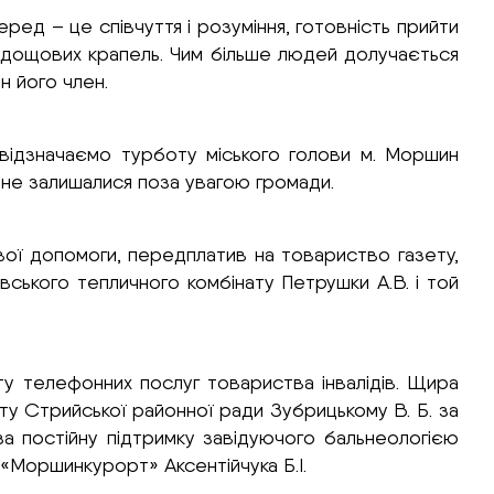
ред – це співчуття і розуміння, готовність прийти
 з дощових крапель. Чим більше людей долучається
н його член.
 відзначаємо турботу міського голови м. Моршин
и не залишалися поза увагою громади.
шової допомоги, передплатив на товариство газету,
ського тепличного комбінату Петрушки А.В. і той
ату телефонних послуг товариства інвалідів. Щира
ту Стрийської районної ради Зубрицькому В. Б. за
 за постійну підтримку завідуючого бальнеологією
К «Моршинкурорт» Аксентійчука Б.І.