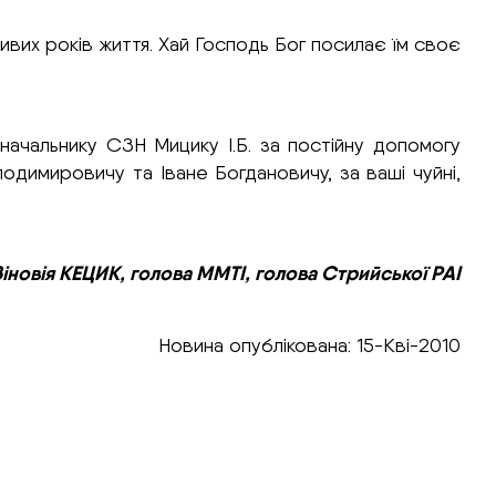
их років життя. Хай Господь Бог посилає їм своє
начальнику СЗН Мицику І.Б. за постійну допомогу
лодимировичу та Іване Богдановичу, за ваші чуйні,
Зіновія КЕЦИК, голова ММТІ, голова Стрийської РАІ
Новина опублікована: 15-Кві-2010