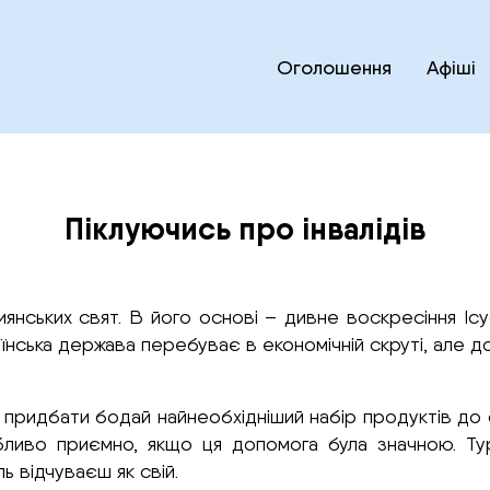
Оголошення
Афіші
Піклуючись про інвалідів
янських свят. В його основі – дивне воскресіння Іс
раїнська держава перебуває в економічній скруті, але д
зі придбати бодай найнеобхідніший набір продуктів до
бливо приємно, якщо ця допомога була значною. Ту
ь відчуваєш як свій.