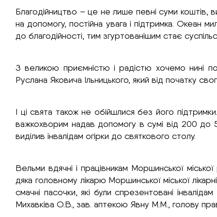
Благодійництво – це не лише певні суми коштів, в
на допомогу, постійна увага і підтримка. Океан 
до благодійності, тим згуртованішим стає суспіль
З великою приємністю і радістю хочемо нині по
Руслана Яковича Ільницького, який від початку св
І ці свята також не обійшлися без його підтримки
важкохворим надав допомогу в сумі від 200 до 5
виділив інвалідам огірки до святкового столу.
Вельми вдячні і працівникам Моршинської міської
дяка головному лікарю Моршинської міської лікар
смачні пасочки, які були спрезентовані інваліда
Михавківа О.В., зав. аптекою Явну М.М., голову пр