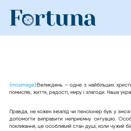
Skip
to
content
{mosimage}
Великдень – одне з найбільших христи
помислів, життя, радості, миру і злагоди. Наша ук
Правда, не кожен інвалід чи пенсіонер був у змо
допомогти виправити неприємну ситуацію. Осо
покликання, це особливий стан душі, коли чужий біл