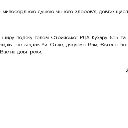
і милосердною душею міцного здоров’я, довгих щаслив
є щиру подяку голові Стрийської РДА Кухару Є.В. та 
нвалідів і не згадав би. Отже, дякуємо Вам, Євгене Во
ас на довгі роки.