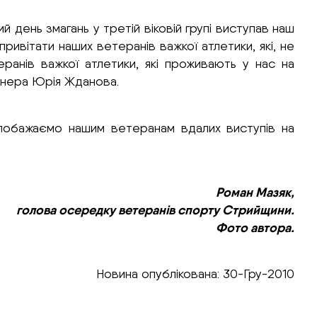
й день змагань у третій віковій групі виступав наш
ривітати наших ветеранів важкої атлетики, які, не
ранів важкої атлетики, які проживають у нас на
енера Юрія Жданова.
ж побажаємо нашим ветеранам вдалих виступів на
Роман Мазяк,
голова осередку ветеранів спорту Стрийщини.
Фото автора.
Новина опублікована: 30-Гру-2010