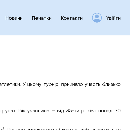
Новини
Печатки
Контакти
Увійти
атлетики. У цьому турнірі прийняло участь близько
групах. Вік учасників — від 35-ти років і понад 70
). Під час урочистого відкриття усіх учасників та