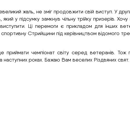
еликий жаль, не зміг продовжити свій виступ. У други
ий у підсумку замкнув чільну трійку призерів. Хочу п
виступити. Ці перемоги є прикладом для інших вете
у спортивну Стрийщини під керівництвом відомого тр
уде приймати чемпіонат світу серед ветеранів. То
та наступних роках. Бажаю Вам веселих Різдвяних свят.