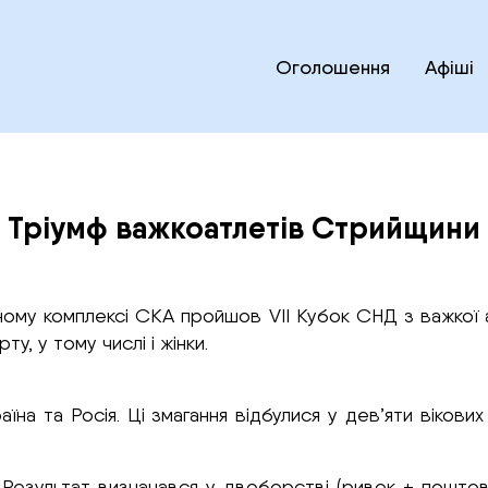
Оголошення
Афіші
Тріумф важкоатлетів Стрийщини
вному комплексі СКА пройшов VII Кубок СНД з важкої 
у, у тому числі і жінки.
на та Росія. Ці змагання відбулися у дев’яти вікових 
х. Результат визначався у двоборстві (ривок + поштовх