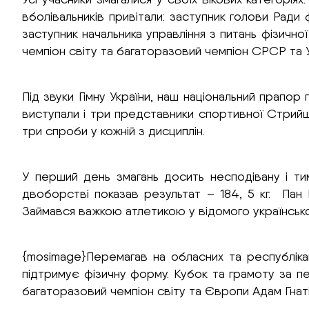
вболівальників привітали: заступник голови Ради ф
заступник начальника управління з питань фізичної
чемпіон світу та багаторазовий чемпіон СРСР та У
Під звуки Гімну України, наш національний прапор
виступали і три представники спортивної Стрийщ
три спроби у кожній з дисциплін.
У перший день змагань досить несподівану і тим
двоборстві показав результат – 184, 5 кг. Пан
Займався важкою атлетикою у відомого українськ
{mosimage}Перемагав на обласних та республіка
підтримує фізичну форму. Кубок та грамоту за пе
багаторазовий чемпіон світу та Європи Адам Гнат