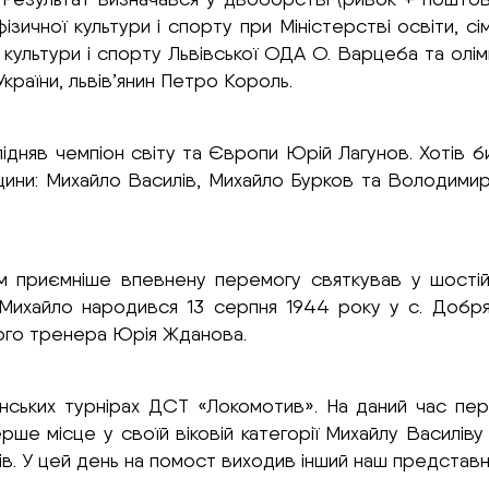
ізичної культури і спорту при Міністерстві освіти, сі
 культури і спорту Львівської ОДА О. Варцеба та олім
країни, львів’янин Петро Король.
 підняв чемпіон світу та Європи Юрій Лагунов. Хотів б
ини: Михайло Василів, Михайло Бурков та Володимир
 приємніше впевнену перемогу святкував у шостій ві
 Михайло народився 13 серпня 1944 року у с. Добр
ого тренера Юрія Жданова.
нських турнірах ДСТ «Локомотив». На даний час пер
рше місце у своїй віковій категорії Михайлу Василі
ів. У цей день на помост виходив інший наш представн