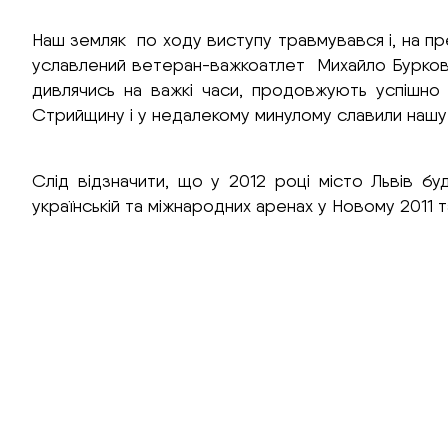
Наш земляк по ходу виступу травмувався і, на прев
уславлений ветеран-важкоатлет Михайло Бурков, як
дивлячись на важкі часи, продовжують успішно 
Стрийщину і у недалекому минулому славили наш
Слід відзначити, що у 2012 році місто Львів б
українській та міжнародних аренах у Новому 2011 