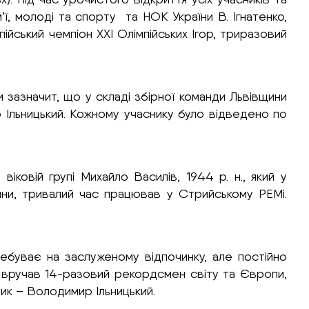
м’ї, молоді та спорту та НОК України В. Ігнатенко,
пійський чемпіон XXI Олімпійських Ігор, триразовий
и зазначит, що у складі збірної команди Львівщини
 Ільницький. Кожному учаснику було відведено по
ковій групі Михайло Василів, 1944 р. н., який у
яни, тривалий час працював у Стрийському РЕМі.
ебуває на заслуженому відпочинку, але постійно
ву вручав 14-разовий рекордсмен світу та Європи,
ик – Володимир Ільницький.