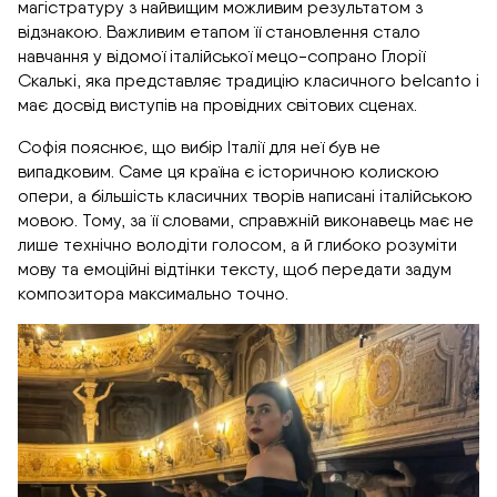
магістратуру з найвищим можливим результатом з
відзнакою. Важливим етапом її становлення стало
навчання у відомої італійської мецо-сопрано Глорії
Скалькі, яка представляє традицію класичного belcanto і
має досвід виступів на провідних світових сценах.
Софія пояснює, що вибір Італії для неї був не
випадковим. Саме ця країна є історичною колискою
опери, а більшість класичних творів написані італійською
мовою. Тому, за її словами, справжній виконавець має не
лише технічно володіти голосом, а й глибоко розуміти
мову та емоційні відтінки тексту, щоб передати задум
композитора максимально точно.