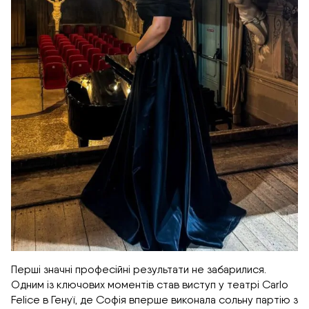
Перші значні професійні результати не забарилися.
Одним із ключових моментів став виступ у театрі Carlo
Felice в Генуї, де Софія вперше виконала сольну партію з