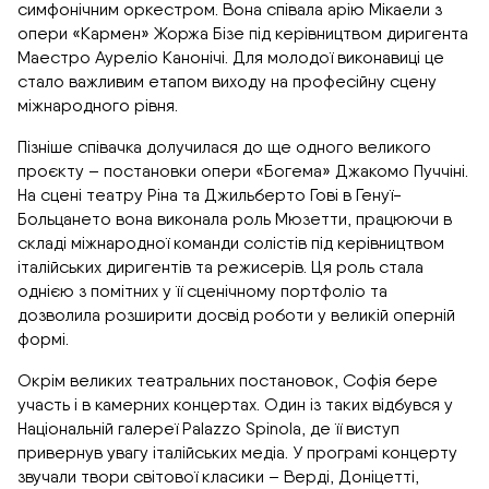
симфонічним оркестром. Вона співала арію Мікаели з
опери «Кармен» Жоржа Бізе під керівництвом диригента
Маестро Ауреліо Канонічі. Для молодої виконавиці це
стало важливим етапом виходу на професійну сцену
міжнародного рівня.
Пізніше співачка долучилася до ще одного великого
проєкту – постановки опери «Богема» Джакомо Пуччіні.
На сцені театру Ріна та Джильберто Гові в Генуї-
Больцането вона виконала роль Мюзетти, працюючи в
складі міжнародної команди солістів під керівництвом
італійських диригентів та режисерів. Ця роль стала
однією з помітних у її сценічному портфоліо та
дозволила розширити досвід роботи у великій оперній
формі.
Окрім великих театральних постановок, Софія бере
участь і в камерних концертах. Один із таких відбувся у
Національній галереї Palazzo Spinola, де її виступ
привернув увагу італійських медіа. У програмі концерту
звучали твори світової класики – Верді, Доніцетті,