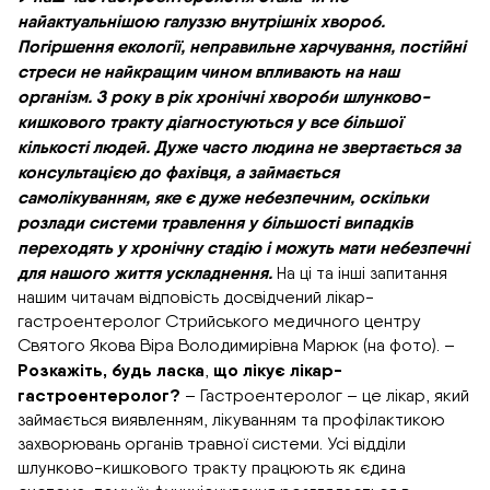
найактуальнішою галуззю внутрішніх хвороб.
Погіршення екології, неправильне харчування, постійні
стреси не найкращим чином впливають на наш
організм. З року в рік хронічні хвороби шлунково-
кишкового тракту діагностуються у все більшої
кількості людей. Дуже часто людина не звертається за
консультацією до фахівця, а займається
самолікуванням, яке є дуже небезпечним, оскільки
розлади системи травлення у більшості випадків
переходять у хронічну стадію і можуть мати небезпечні
для нашого життя ускладнення.
На ці та інші запитання
нашим читачам відповість досвідчений лікар-
гастроентеролог Стрийського медичного центру
Святого Якова Віра Володимирівна Марюк (на фото). –
Розкажіть, будь ласка
що лікує лікар-
,
гастроентеролог?
– Гастроентеролог – це лікар, який
займається виявленням, лікуванням та профілактикою
захворювань органів травної системи. Усі відділи
шлунково-кишкового тракту працюють як єдина