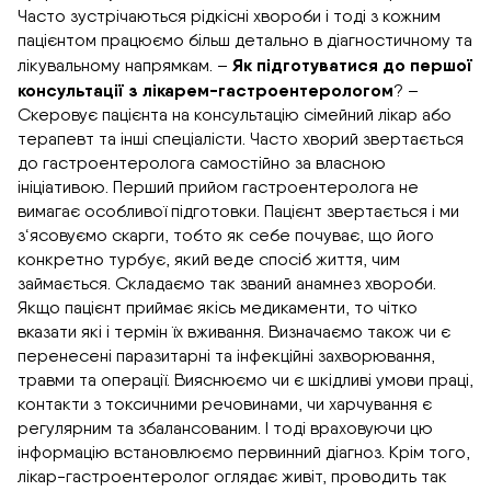
Часто зустрічаються рідкісні хвороби і тоді з кожним
пацієнтом працюємо більш детально в діагностичному та
Як підготуватися до першої
лікувальному напрямкам. –
консультації з лікарем-гастроентерологом
? –
Скеровує пацієнта на консультацію сімейний лікар або
терапевт та інші спеціалісти. Часто хворий звертається
до гастроентеролога самостійно за власною
ініціативою. Перший прийом гастроентеролога не
вимагає особливої підготовки. Пацієнт звертається і ми
з‘ясовуємо скарги, тобто як себе почуває, що його
конкретно турбує, який веде спосіб життя, чим
займається. Складаємо так званий анамнез хвороби.
Якщо пацієнт приймає якісь медикаменти, то чітко
вказати які і термін їх вживання. Визначаємо також чи є
перенесені паразитарні та інфекційні захворювання,
травми та операції. Вияснюємо чи є шкідливі умови праці,
контакти з токсичними речовинами, чи харчування є
регулярним та збалансованим. І тоді враховуючи цю
інформацію встановлюємо первинний діагноз. Крім того,
лікар-гастроентеролог оглядає живіт, проводить так