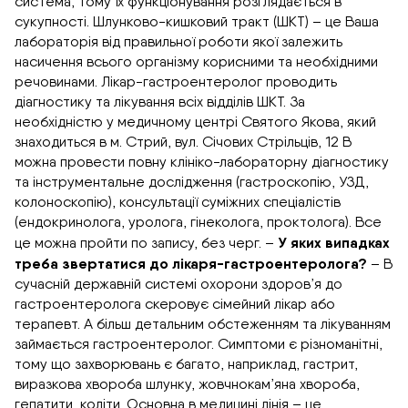
система, тому їх функціонування розглядається в
сукупності. Шлунково-кишковий тракт (ШКТ) – це Ваша
лабораторія від правильної роботи якої залежить
насичення всього організму корисними та необхідними
речовинами. Лікар-гастроентеролог проводить
діагностику та лікування всіх відділів ШКТ. За
необхідністю у медичному центрі Святого Якова, який
знаходиться в м. Стрий, вул. Січових Стрільців, 12 В
можна провести повну клініко-лабораторну діагностику
та інструментальне дослідження (гастроскопію, УЗД,
колоноскопію), консультації суміжних спеціалістів
(ендокринолога, уролога, гінеколога, проктолога). Все
У яких випадках
це можна пройти по запису, без черг. –
треба звертатися до лікаря-гастроентеролога?
– В
сучасній державній системі охорони здоров’я до
гастроентеролога скеровує сімейний лікар або
терапевт. А більш детальним обстеженням та лікуванням
займається гастроентеролог. Симптоми є різноманітні,
тому що захворювань є багато, наприклад, гастрит,
виразкова хвороба шлунку, жовчнокам’яна хвороба,
гепатити, коліти. Основна в медицині лінія – це