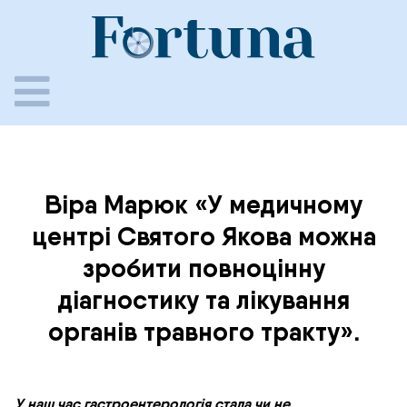
Skip
to
content
Віра Марюк «У медичному
центрі Святого Якова можна
зробити повноцінну
діагностику та лікування
органів травного тракту».
У наш час гастроентерологія стала чи не