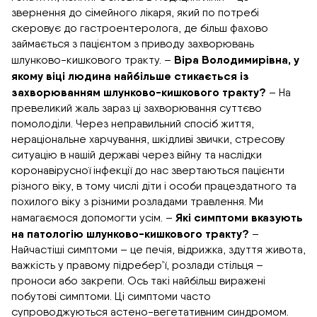
звернення до сімейного лікаря, який по потребі
скеровує до гастроентеролога, де більш фахово
займається з пацієнтом з приводу захворювань
Віра Володимирівна, у
шлунково-кишкового тракту. –
якому віці людина найбільше стикається із
захворюванням шлунково-кишкового тракту?
– На
превеликий жаль зараз ці захворювання суттєво
помолоділи. Через неправильний спосіб життя,
нераціональне харчування, шкідливі звички, стресову
ситуацію в нашій державі через війну та наслідки
коронавірусної інфекції до нас звертаються пацієнти
різного віку, в тому числі діти і особи працездатного та
похилого віку з різними розладами травлення. Ми
Які симптоми вказують
намагаємося допомогти усім. –
на патологію шлунково-кишкового тракту?
–
Найчастіші симптоми – це печія, відрижка, здуття живота,
важкість у правому підребер’ї, розлади стільця –
проноси або закрепи. Ось такі найбільш виражені
побутові симптоми. Ці симптоми часто
супроводжуються астено-вегетативним синдромом.