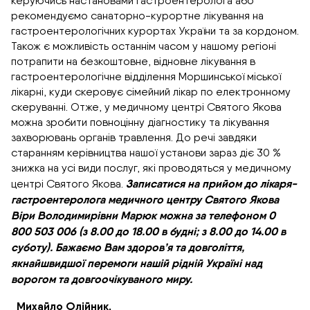
керуючись настановами гастроентеролога або
рекомендуємо санаторно-курортне лікування на
гастроентерологічних курортах України та за кордоном.
Також є можливість останнім часом у нашому регіоні
потрапити на безкоштовне, відновне лікування в
гастроентерологічне відділення Моршинської міської
лікарні, куди скеровує сімейний лікар по електронному
скеруванні. Отже, у медичному центрі Святого Якова
можна зробити повноцінну діагностику та лікування
захворювань органів травлення. До речі завдяки
старанням керівництва нашої установи зараз діє 30 %
знижка на усі види послуг, які проводяться у медичному
Записатися на прийом до лікаря-
центрі Святого Якова.
гастроентеролога медичного центру Святого Якова
Віри Володимирівни Марюк можна за телефоном 0
800 503 006 (з 8.00 до 18.00 в будні; з 8.00 до 14.00 в
суботу). Бажаємо Вам здоров’я та довголіття,
якнайшвидшої перемоги нашій рідній Україні над
ворогом та довгоочікуваного миру.
Михайло Олійник.