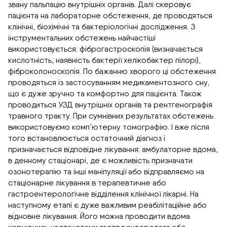
звану пальпацію внутрішніх органів. Далі скеровує
пацієнта на лабораторне обстеження, де проводяться
клінічні, біохімічні та бактеріологічні дослідження. З
інструментальних обстежень найчастіші
використовується: фіброгастроскопія (визначається
кислотність, наявність бактерії хелікобактер пілорі),
фіброколоноскопія. По бажанню хворого ці обстеження
проводяться із застосуванням медикаментозного сну,
що є дуже зручно та комфортно для пацієнта. Також
проводиться УЗД внутрішніх органів та рентгенографія
травного тракту. При сумнівних результатах обстежень
використовуємо комп’ютерну томографію. І вже після
того встановлюється остаточний діагноз і
призначається відповідне лікування: амбулаторне вдома,
в денному стаціонарі, де є можливість призначати
озонотерапію та інші маніпуляції або відправляємо на
стаціонарне лікування в терапевтичне або
гастроентерологічне відділення клінічної лікарні. На
наступному етапі є дуже важливим реабілітаційне або
відновне лікування. Його можна проводити вдома