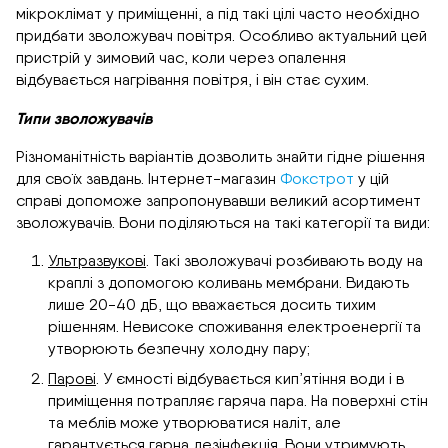
мікроклімат у приміщенні, а під такі цілі часто необхідно
придбати зволожувач повітря. Особливо актуальний цей
пристрій у зимовий час, коли через опалення
відбувається нагрівання повітря, і він стає сухим.
Типи зволожувачів
Різноманітність варіантів дозволить знайти гідне рішення
для своїх завдань. Інтернет-магазин
Фокстрот
у цій
справі допоможе запропонувавши великий асортимент
зволожувачів. Вони поділяються на такі категорії та види:
Ультразвукові
. Такі зволожувачі розбивають воду на
краплі з допомогою коливань мембрани. Видають
лише 20-40 дБ, що вважається досить тихим
рішенням. Невисоке споживання електроенергії та
утворюють безпечну холодну пару;
Парові
. У ємності відбувається кип’ятіння води і в
приміщення потрапляє гаряча пара. На поверхні стін
та меблів може утворюватися наліт, але
гарантується гарна дезінфекція. Вони утримують