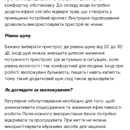
комфортну обстановку. До складу води потрібно
додати ефірні олії або відвари трав, що створить у
приміщенні потрібний аромат. Внутрішнє підсвічування
дозволить використовувати пристрій як нічник.
Рівень шуму
Бажано вибирати пристрої, де рівень шуму від 20 до 30
дБ. Іноді шум можна зменшити шляхом зниження
потужності пристрою. Це актуально в ситуаціях, коли
рівень вологості і так комфортний для людини. Іноді при
роботі зволожувачі булькають, пищать і навіть капають,
тому такий додатковий шум слід також враховувати.
Як доглядати за зволожувачем?
Регулярне обслуговування необхідно для того, щоб
унеможливити пошкодження та зниження ефективності
роботи. Після кожного використання бачок потрібно
відкривати та просушувати. При миття не можна
використовувати абразивні засоби для чищення.