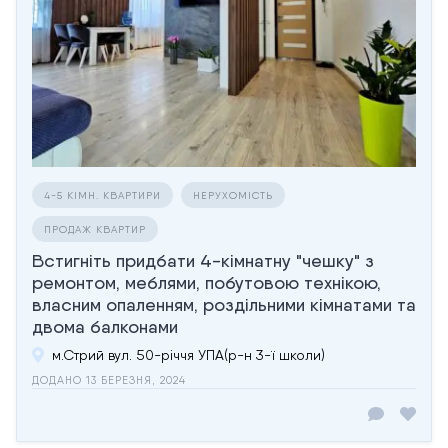
4-5 КІМН. КВАРТИРИ
НЕРУХОМІСТЬ
ПРОДАЖ КВАРТИР
Встигніть придбати 4-кімнатну "чешку" з
ремонтом, меблями, побутовою технікою,
власним опаленням, роздільними кімнатами та
двома балконами
м.Стрий вул. 50-річчя УПА(р-н 3-ї школи)
ДОДАНО 13 БЕРЕЗНЯ, 2024