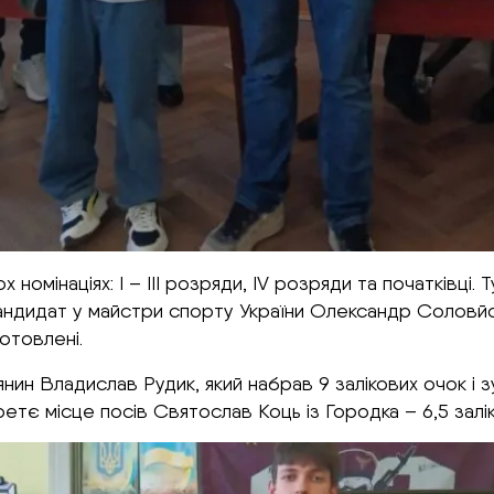
 номінаціях: І – III розряди, IV розряди та початків
– кандидат у майстри спорту України Олександр Солов
готовлені.
ин Владислав Рудик, який набрав 9 залікових очок і 
Третє місце посів Святослав Коць із Городка – 6,5 залі