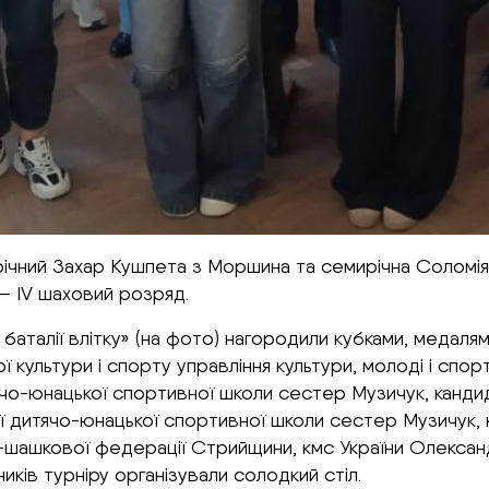
ічний Захар Кушпета з Моршина та семирічна Соломія 
 – IV шаховий розряд.
баталії влітку» (на фото) нагородили кубками, медалям
 культури і спорту управління культури, молоді і спо
ячо-юнацької спортивної школи сестер Музичук, канди
 дитячо-юнацької спортивної школи сестер Музичук, 
-шашкової федерації Стрийщини, кмс України Олександ
иків турніру організували солодкий стіл.