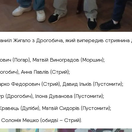
иїл Жигало з Дрогобича, який випередив стриянина Де
кович (Погар), Матвій Виноградов (Моршин);
гобич), Анна Павлів (Стрий);
рко Федорович (Стрий), Давид Ільків (Пустомити);
р (Дрогобич), Ілона Дуванова (Пустомити);
равець (Дуліби), Матвій Сидорів (Пустомити);
, Соломія Мешко (обидві – Стрий).