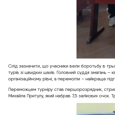
Слід зазначити, що учасники вели боротьбу в трьох
турів зі швидких шахів. Головний суддя змагань 
організаційному рівні, а перемогли – найкраще під
Переможцем турніру став першорозрядник, стриян
Михайла Притулу, який набрав 7,5 залікових очок. 