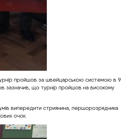
ці. Турнір пройшов за швейцарською системою в 9
йов зазначив, що турнір пройшов на високому
зумів випередити стриянина, першорозрядника
кових очок.