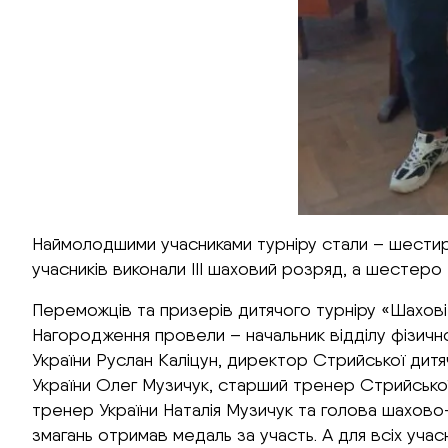
Наймолодшими учасниками турніру стали – шестир
учасників виконали III шаховий розряд, а шестеро
Переможців та призерів дитячого турніру «Шахові 
Нагородження провели – начальник відділу фізичної
України Руслан Каліцун, директор Стрийської дит
України Олег Музичук, старший тренер Стрийської
тренер України Наталія Музичук та голова шахово
змагань отримав медаль за участь. А для всіх учасн