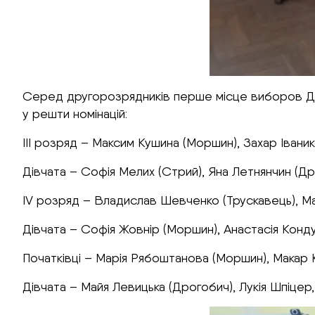
Серед другорозрядників перше місце виборов Дан
у решти номінацій:
III розряд – Максим Кушина (Моршин), Захар Івани
Дівчата – Софія Мелих (Стрий), Яна Летнянчин (Дро
IV розряд – Владислав Шевченко (Трускавець), Ма
Дівчата – Софія Жовнір (Моршин), Анастасія Конду
Початківці – Марія Рябоштанова (Моршин), Макар К
Дівчата – Майя Левицька (Дрогобич), Лукія Шпіцер