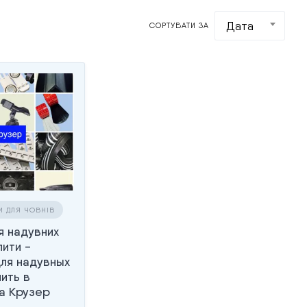
Дата
СОРТУВАТИ ЗА
И ДЛЯ ЧОВНІВ
я надувних
пити -
ля надувных
ить в
а Крузер