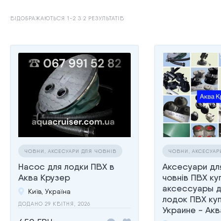
ВІДОБРАЖАЮТЬСЯ 1-2 З 2 РЕЗУЛЬТАТІВ
ЧОВНИ, АКСЕСУАРИ ДЛЯ ЧОВНІВ
ЧОВНИ, АКСЕСУАР
Насос для лодки ПВХ в
Аксесуари дл
Аква Крузер
човнів ПВХ ку
аксессуары д
Київ, Україна
лодок ПВХ куп
ДОДАНО 29 КВІТНЯ, 2026
Украине - Акв