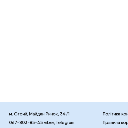
м. Стрий, Майдан Ринок, 34/1
Політика ко
067-803-85-45 viber, telegram
Правила ко