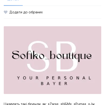
Додати до обраних
Цікавлять такі бренди, як: «Zara», «H&M», «Puma», «Jw