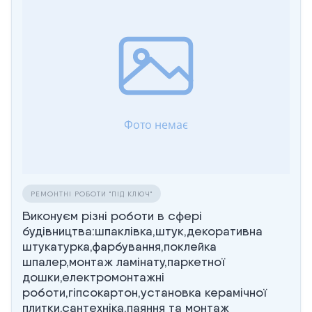
РЕМОНТНІ РОБОТИ "ПІД КЛЮЧ"
Виконуєм різні роботи в сфері
будівництва:шпаклівка,штук,декоративна
штукатурка,фарбування,поклейка
шпалер,монтаж ламінату,паркетної
дошки,електромонтажні
роботи,гіпсокартон,установка керамічної
плитки,сантехніка,паяння та монтаж