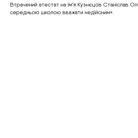
Втрачений атестат на ім’я Кузнєцов Станіслав Ол
середньою школою вважати недійсним».