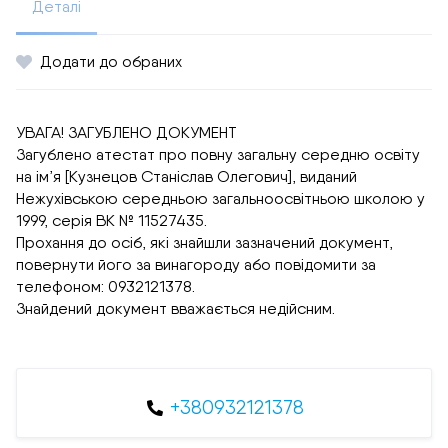
Деталі
Додати до обраних
УВАГА! ЗАГУБЛЕНО ДОКУМЕНТ
Загублено атестат про повну загальну середню освіту
на ім’я [Кузнецов Станіслав Олегович], виданий
Нежухівською середньою загальноосвітньою школою у
1999, серія ВК № 11527435.
Прохання до осіб, які знайшли зазначений документ,
повернути його за винагороду або повідомити за
телефоном: 0932121378.
Знайдений документ вважається недійсним.
+380932121378