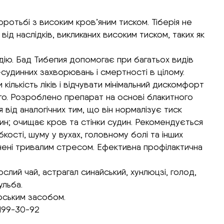
оротьбі з високим кров’яним тиском. Тіберія не
від наслідків, викликаних високим тиском, таких як
дію. Бад Тибепия допомогає при багатьох видів
судинних захворювань і смертності в цілому.
кількість ліків і відчувати мінімальний дискомфорт
ого. Розроблено препарат на основі блакитного
я від аналогічних тим, що він нормалізує тиск
н; очищає кров та стінки судин. Рекомендується
кості, шуму у вухах, головному болі та інших
нені тривалим стресом. Ефективна профілактична
слий чай, астрагал синайський, хунлюцзі, голод,
ульба.
арським засобом.
-199-30-92