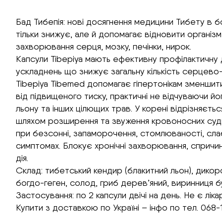
Бад Тибепія: нові досягнення медицини Тибету в б
тільки знижує, але й допомагає відновити організм 
захворювання серця, мозку, печінки, нирок.
Капсули Tibepiya мають ефективну профілактичну 
ускладнень що знижує загальну кількість серцево-
Tibepiya Tibemed допомагає гіпертонікам зменшити 
від підвищеного тиску, практичні не відчуваючи й
льону та інших цілющих трав. У корені відрізняєтьс
шляхом розширення та звуження кровоносних суди
при безсонні, запаморочення, стомлюваності, слаб
симптомах. Блокує хронічні захворювання, спричи
дія.
Склад: тибетський кендир (блакитний льон), дикоро
богдо-геген, солод, гриб дерев’яний, виринниця б
Застосування: по 2 капсули двічі на день. Не є лік
Купити з доставкою по Україні – інфо по тел. 068