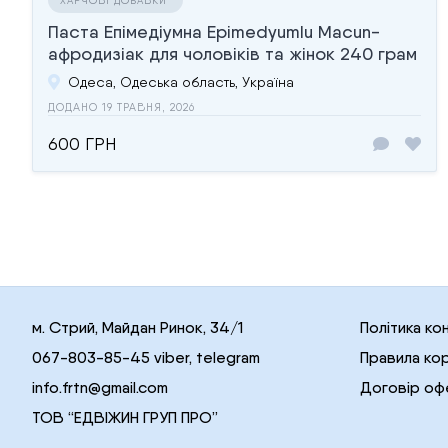
Паста Епімедіумна Epimedyumlu Macun-
афродизіак для чоловіків та жінок 240 грам
Одеса, Одеська область, Україна
ДОДАНО 19 ТРАВНЯ, 2026
600 ГРН
м. Стрий, Майдан Ринок, 34/1
Політика ко
067-803-85-45 viber, telegram
Правила ко
info.frtn@gmail.com
Договір оф
ТОВ “ЕДВІЖИН ГРУП ПРО”