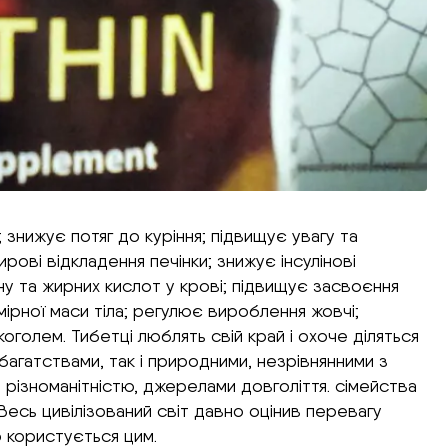
; знижує потяг до куріння; підвищує увагу та
ові відкладення печінки; знижує інсулінові
ну та жирних кислот у крові; підвищує засвоєння
адмірної маси тіла; регулює вироблення жовчі;
голем. Тибетці люблять свій край і охоче діляться
багатствами, так і природними, незрівнянними з
 різноманітністю, джерелами довголіття. сімейства
Весь цивілізований світ давно оцінив перевагу
о користується цим.