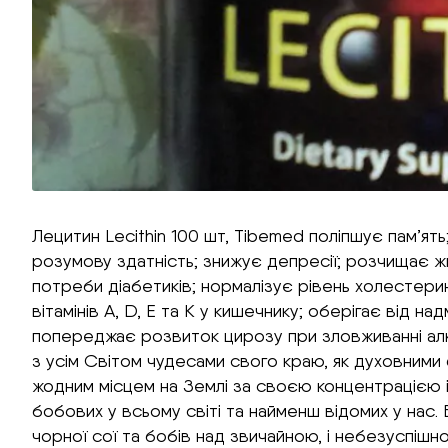
Лецитин Lecithin 100 шт, Тibemed поліпшує пам’ять
розумову здатність; знижує депресії; розчищає жир
потреби діабетиків; нормалізує рівень холестери
вітамінів А, D, Е та К у кишечнику; оберігає від н
попереджає розвиток цирозу при зловживанні алко
з усім Світом чудесами свого краю, як духовними 
жодним місцем на Землі за своєю концентрацією і
бобових у всьому світі та найменш відомих у нас. 
чорної сої та бобів над звичайною, і небезуспішн