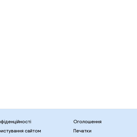
нфіденційності
Оголошення
ристування сайтом
Печатки