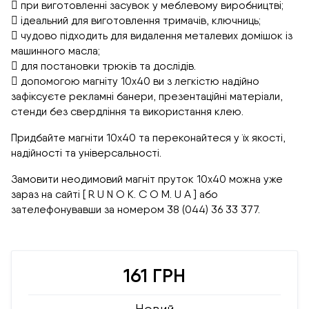
 при виготовленні засувок у меблевому виробництві;
 ідеальний для виготовлення тримачів, ключниць;
 чудово підходить для видалення металевих домішок із
машинного масла;
 для постановки трюків та дослідів.
 допомогою магніту 10х40 ви з легкістю надійно
зафіксуєте рекламні банери, презентаційні матеріали,
стенди без свердління та використання клею.
Придбайте магніти 10х40 та переконайтеся у їх якості,
надійності та універсальності.
Замовити неодимовий магніт пруток 10х40 можна уже
зараз на сайті [ R U N O K. C O M. U A ] або
зателефонувавши за номером 38 (044) 36 33 377.
161 ГРН