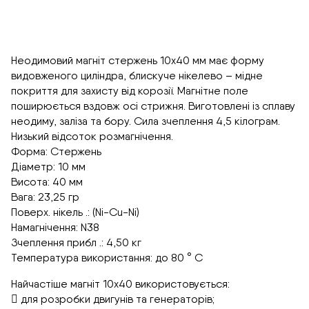
Неодимовий магніт стержень 10х40 мм має форму
видовженого циліндра, блискуче нікелево – мідне
покриття для захисту від корозії. Магнітне поле
поширюється вздовж осі стрижня. Виготовлені із сплаву
неодиму, заліза та бору. Сила зчеплення 4,5 кілограм.
Низький відсоток розмагнічення.
Форма: Стержень
Діаметр: 10 мм
Висота: 40 мм
Вага: 23,25 гр
Поверх. нікель .: (Ni-Cu-Ni)
Намагнічення: N38
Зчеплення прибл .: 4,50 кг
Температура використання: до 80 ° C
Найчастіше магніт 10х40 використовується:
 для розробки двигунів та генераторів;