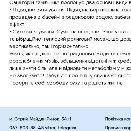
Санаторій «Хмільник» пропонує два основні види в
• Підводне витягування: Підводна вертикальна т
проведена в басейні з радоновою водою, забезпе
ефект.
• Сухе витягування: Сучасна спеціалізована уста
та вібраційно-тепловий роликовий масаж, що дозв
вертикально, так і горизонтально.
Уявіть, як під дією теплої радонової води та нев
розслаблення м’язів, збільшення відстані між хре
лише зняти біль, але й відновити метаболізм у між
Не зволікайте! Забудьте про біль у спині вже сьогод
Поверніть собі свободу руху та радість життя.
м. Стрий, Майдан Ринок, 34/1
Політика ко
067-803-85-45 viber, telegram
Правила ко