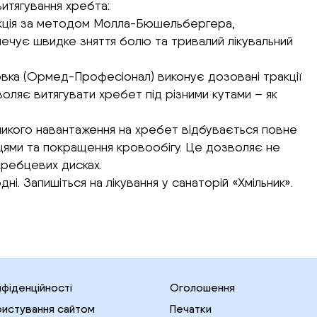
итягування хребта:
ракція за методом Молла-Бюшельбергера,
чує швидке зняття болю та тривалий лікувальний
новка (Ормед-Професіонал) виконує дозовані тракції
оляє витягувати хребет під різними кутами – як
еликого навантаження на хребет відбувається повне
бцями та покращення кровообігу. Це дозволяє не
хребцевих дисках.
ні. Запишіться на лікування у санаторій «Хмільник».
нфіденційності
Оголошення
ристування сайтом
Печатки