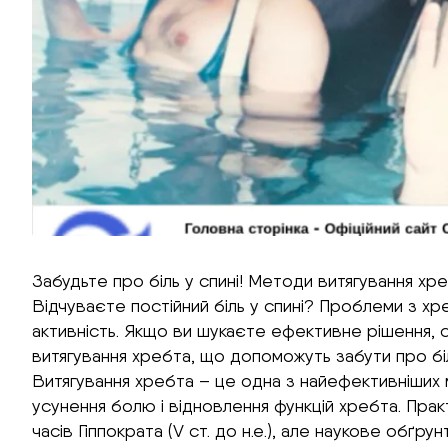
Забудьте про біль у спині! Методи витягування хре
Відчуваєте постійний біль у спині? Проблеми з х
активність. Якщо ви шукаєте ефективне рішення, 
витягування хребта, що допоможуть забути про біл
Витягування хребта – це одна з найефективніших 
усунення болю і відновлення функцій хребта. Прак
часів Гіппократа (V ст. до н.е.), але наукове обґр