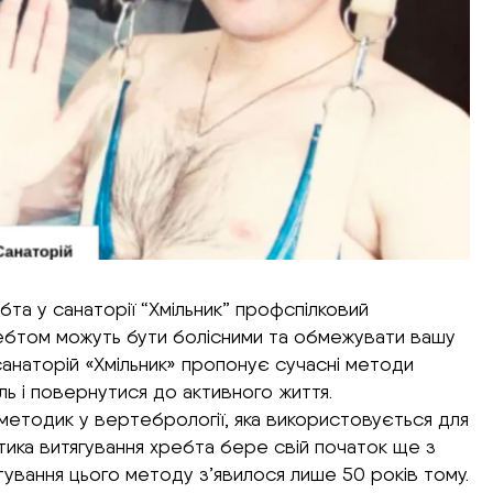
бта у санаторії “Хмільник” профспілковий
ребтом можуть бути болісними та обмежувати вашу
санаторій «Хмільник» пропонує сучасні методи
ь і повернутися до активного життя.
методик у вертебрології, яка використовується для
тика витягування хребта бере свій початок ще з
унтування цього методу з’явилося лише 50 років тому.