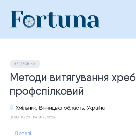
Skip
to
content
МЕДТЕХНІКА
Методи витягування хребт
профспілковий
Хмільник, Вінницька область, Україна
ДОДАНО 20 ТРАВНЯ, 2026
Деталі