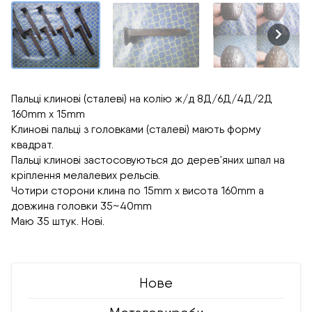
Пальці клинові (сталеві) на колію ж/д 8Д/6Д/4Д/2Д
160mm х 15mm
Клинові пальці з головками (сталеві) мають форму
квадрат.
Пальці клинові застосовуються до дерев’яних шпал на
кріплення мелалевих рельсів.
Чотири сторони клина по 15mm х висота 160mm а
довжина головки 35~40mm
Маю 35 штук. Нові.
Нове